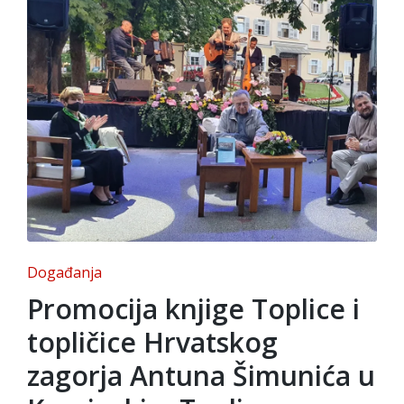
Posted
Događanja
in
Promocija knjige Toplice i
topličice Hrvatskog
zagorja Antuna Šimunića u