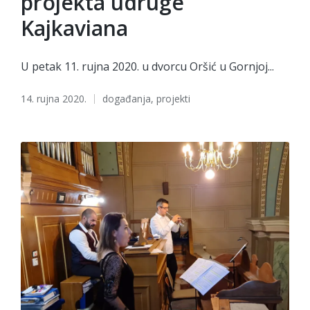
projekta udruge
Kajkaviana
U petak 11. rujna 2020. u dvorcu Oršić u Gornjoj...
Tags:
14. rujna 2020.
događanja
,
projekti