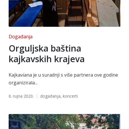
Posted
Događanja
in
Orguljska baština
kajkavskih krajeva
Kajkaviana je u suradnji s više partnera ove godine
organizirala...
Tags:
6. rujna 2020.
događanja
,
koncerti