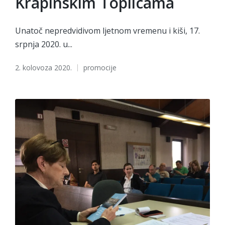
Krapinskim Toplicama
Unatoč nepredvidivom ljetnom vremenu i kiši, 17.
srpnja 2020. u...
Tags:
2. kolovoza 2020.
promocije