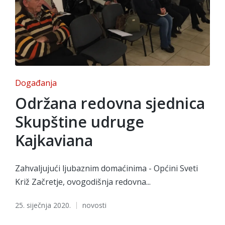
Posted
Događanja
in
Održana redovna sjednica
Skupštine udruge
Kajkaviana
Zahvaljujući ljubaznim domaćinima - Općini Sveti
Križ Začretje, ovogodišnja redovna...
Tags:
25. siječnja 2020.
novosti