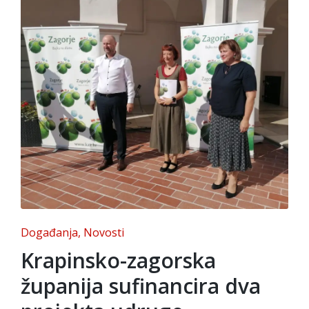
Posted
Događanja
Novosti
in
Krapinsko-zagorska
županija sufinancira dva