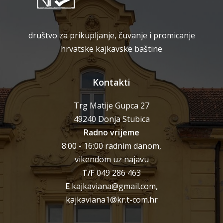
društvo za prikupljanje, čuvanje i promicanje
hrvatske kajkavske baštine
Kontakti
Trg Matije Gupca 27
49240 Donja Stubica
Radno vrijeme
8:00 - 16:00 radnim danom,
vikendom uz najavu
T/F
049 286 463
E
kajkaviana@gmail.com,
kajkaviana1@kr.t-com.hr