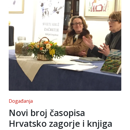
Posted
Događanja
in
Novi broj časopisa
Hrvatsko zagorje i knjiga