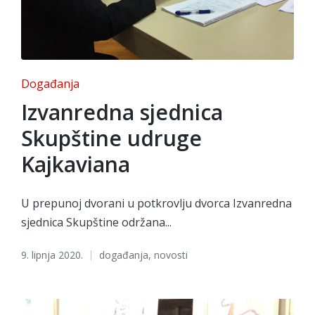
Posted
Događanja
in
Izvanredna sjednica
Skupštine udruge
Kajkaviana
U prepunoj dvorani u potkrovlju dvorca Izvanredna
sjednica Skupštine održana...
Tags:
9. lipnja 2020.
događanja
,
novosti