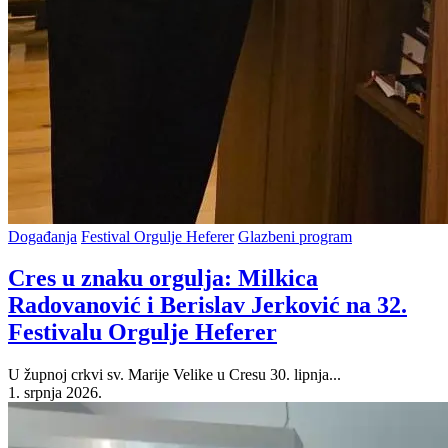
Posted
Događanja
Festival Orgulje Heferer
Glazbeni program
in
Cres u znaku orgulja: Milkica
Radovanović i Berislav Jerković na 32.
Festivalu Orgulje Heferer
U župnoj crkvi sv. Marije Velike u Cresu 30. lipnja...
1. srpnja 2026.