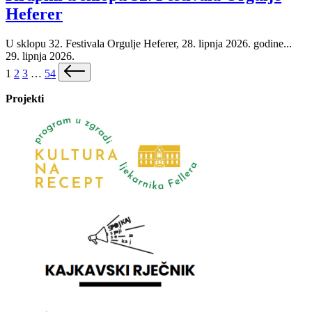
Heferer
U sklopu 32. Festivala Orgulje Heferer, 28. lipnja 2026. godine...
29. lipnja 2026.
Brojevi
Next
1
2
3
…
54
page
stranica
Projekti
objava