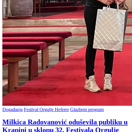
Posted
Događanja
Festival Orgulje Heferer
Glazbeni program
in
Milkica Radovanović oduševila publiku u
Krapini u sklopu 32. Festivala Orgulje