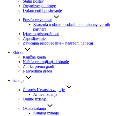
Stalni postav
Organizacija udruge
Dokumenti i poslovanje
Pravila privatnosti
Klauzula o obradi osobnih podataka ugovornih
partnera
Izjava o pristupačnosti
Zapošljavanje
Zavičajna pripovedanja – nagradni natječaj
Zbirka
Knjižna građa
Načela prikupljanja i obrade
Zbirka prema građi
Najvrednija građa
Izdanja
Časopis Hrvatsko zagorje
Arhiva izdanja
Online izdanja
Ostala izdanja
Katalog izdanja