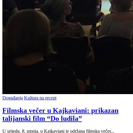
Posted
Događanja
Kultura na recept
in
Filmska večer u Kajkaviani: prikazan
talijanski film “Do ludila”
U srijedu, 8. srpnja, u Kajkaviani je održana filmska večer...