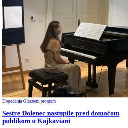
Posted
Događanja
Glazbeni program
in
Sestre Dolenec nastupile pred domaćom
publikom u Kajkaviani