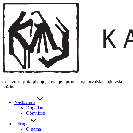
Skip
to
content
društvo za prikupljanje, čuvanje i promicanje hrvatske kajkavske
baštine
Naslovnica
Događanja
Obavijesti
Udruga
O nama