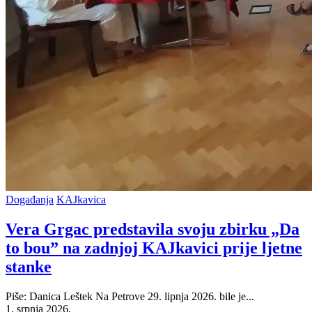
Posted
Događanja
KAJkavica
in
Vera Grgac predstavila svoju zbirku „Da
to bou” na zadnjoj KAJkavici prije ljetne
stanke
Piše: Danica Leštek Na Petrove 29. lipnja 2026. bile je...
1. srpnja 2026.