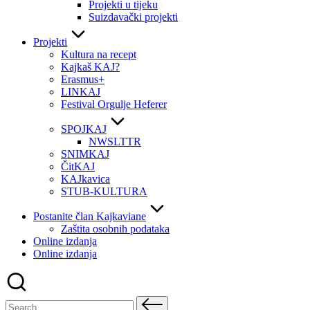
Projekti u tijeku
Suizdavački projekti
Projekti
Kultura na recept
Kajkaš KAJ?
Erasmus+
LINKAJ
Festival Orgulje Heferer
SPOJKAJ
NWSLTTR
SNIMKAJ
ČitKAJ
KAJkavica
STUB-KULTURA
Postanite član Kajkaviane
Zaštita osobnih podataka
Online izdanja
Online izdanja
Search