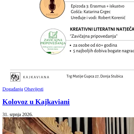
Posted
Događanja
Obavijesti
in
Kolovoz u Kajkaviani
31. srpnja 2026.