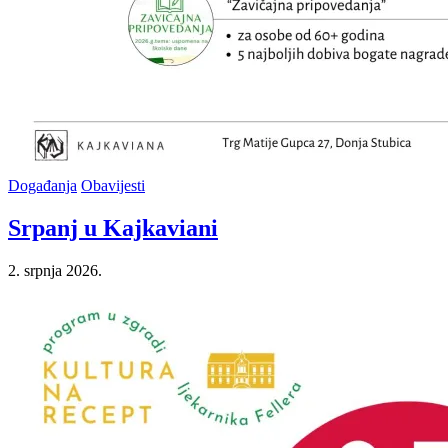
Posted
Događanja
Obavijesti
in
Srpanj u Kajkaviani
2. srpnja 2026.