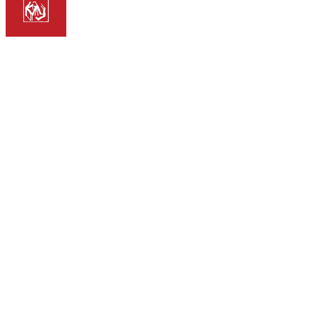
društvo za prikupljanje, čuvanje i promicanje hrvatske
kajkavske baštine
Kontakti
Trg Matije Gupca 27
49240 Donja Stubica
Radno vrijeme
8:00 - 16:00 radnim danom,
vikendom uz najavu
T/F
049 286 463
E
kajkaviana@gmail.com,