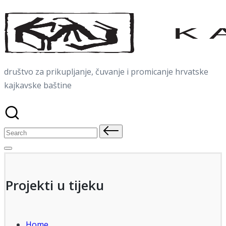
Skip
to
content
društvo za prikupljanje, čuvanje i promicanje hrvatske
kajkavske baštine
Search
for:
Projekti u tijeku
Home