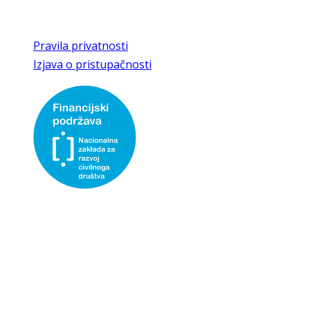
kajkaviana1@kr.t-com.hr
Pravila privatnosti
Izjava o pristupačnosti
Udruga Kajkaviana- društvo za prikupljanje, čuvanje i
promicanje hrvatske kajkavske baštine, korisnica je
institucionalne podrške Nacionalne zaklade za razvoj
civilnog društva za stabilizaciju i/ili razvoj udruge.
Copyright 2026 — Kajkaviana. Sva prava pridržana.