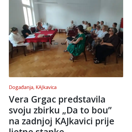
Posted
Događanja
KAJkavica
in
Vera Grgac predstavila
svoju zbirku „Da to bou”
na zadnjoj KAJkavici prije
ljetne stanke