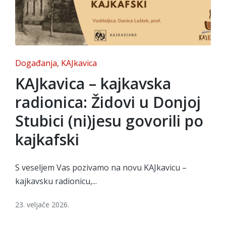
Posted
Događanja
KAJkavica
in
KAJkavica – kajkavska
radionica: Židovi u Donjoj
Stubici (ni)jesu govorili po
kajkafski
S veseljem Vas pozivamo na novu KAJkavicu –
kajkavsku radionicu,...
23. veljače 2026.