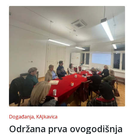
Posted
Događanja
KAJkavica
in
Održana prva ovogodišnja