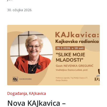
30. ožujka 2026.
Posted
Događanja
KAJkavica
in
Nova KAJkavica –