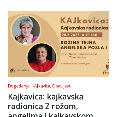
Posted
Događanja
KAJkavica
Obavijesti
in
Kajkavica: kajkavska
radionica Z rožom,
angelima i kajkavskom