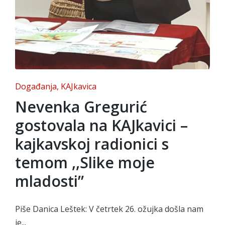
Posted
Događanja
KAJkavica
in
Nevenka Gregurić
gostovala na KAJkavici –
kajkavskoj radionici s
temom ,,Slike moje
mladosti”
Piše Danica Leštek: V četrtek 26. ožujka došla nam
je...