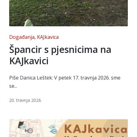
Posted
Događanja
KAJkavica
in
Špancir s pjesnicima na
KAJkavici
Piše Danica Leštek: V petek 17. travnja 2026. sme
se...
20. travnja 2026.