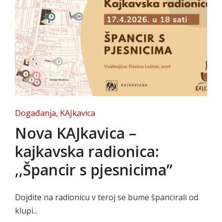
Posted
Događanja
KAJkavica
in
Nova KAJkavica –
kajkavska radionica:
,,Špancir s pjesnicima”
Dojdite na radionicu v teroj se bume špancirali od
klupi...