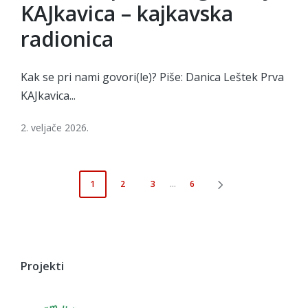
KAJkavica – kajkavska
radionica
Kak se pri nami govori(le)? Piše: Danica Leštek Prva
KAJkavica...
2. veljače 2026.
Brojevi
1
2
3
…
6
NEXT
stranica
PAGE
objava
Projekti