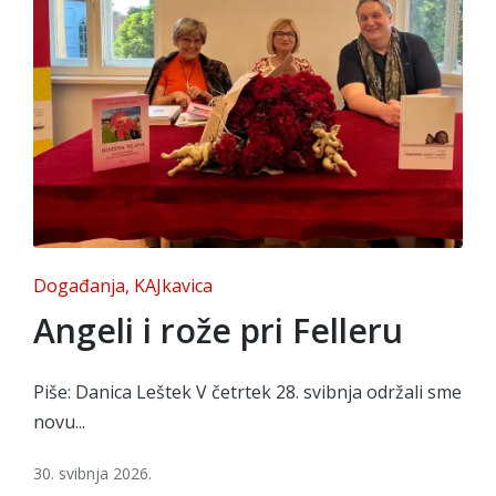
Posted
Događanja
KAJkavica
in
Angeli i rože pri Felleru
Piše: Danica Leštek V četrtek 28. svibnja održali sme
novu...
30. svibnja 2026.