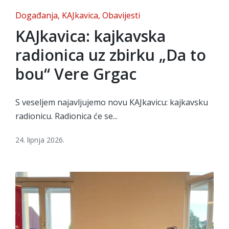
Posted
Događanja
KAJkavica
Obavijesti
in
KAJkavica: kajkavska
radionica uz zbirku „Da to
bou“ Vere Grgac
S veseljem najavljujemo novu KAJkavicu: kajkavsku
radionicu. Radionica će se...
24. lipnja 2026.