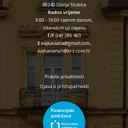
49240 Donja Stubica
Radno vrijeme
8:00 - 16:00 radnim danom,
vikendom uz najavu
T/F
049 286 463
E
kajkaviana@gmail.com,
kajkaviana1@kr.t-com.hr
Pravila privatnosti
Izjava o pristupačnosti