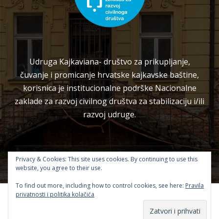
Udruga Kajkaviana- društvo za prikupljanje,
čuvanje i promicanje hrvatske kajkavske baštine,
korisnica je institucionalne podrške Nacionalne
zaklade za razvoj civilnog društva za stabilizaciju i/ili
razvoj udruge.
Privacy & Cookies: This site uses cookies. By continuing to use this
Copyright 2026 — Kajkaviana. Sva prava pridržana.
website, you agree to their use.
To find out more, including how to control cookies, see here:
Pravila
privatnosti i politika kolačića