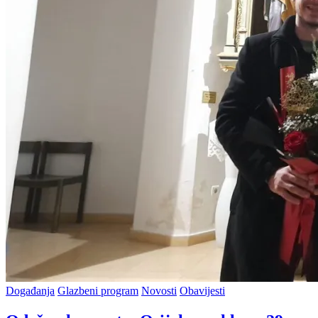
Posted
Događanja
Glazbeni program
Novosti
Obavijesti
in