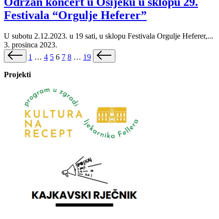
Održan koncert u Osijeku u sklopu 29.
Festivala “Orgulje Heferer”
U subotu 2.12.2023. u 19 sati, u sklopu Festivala Orgulje Heferer,...
3. prosinca 2023.
Brojevi
Previous
Next
1
…
4
5
6
7
8
…
19
page
page
stranica
Projekti
objava