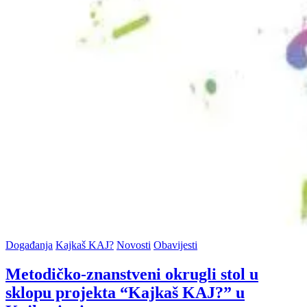
Posted
Događanja
Kajkaš KAJ?
Novosti
Obavijesti
in
Metodičko-znanstveni okrugli stol u
sklopu projekta “Kajkaš KAJ?” u