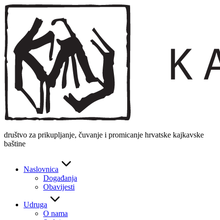
Skip
to
content
društvo za prikupljanje, čuvanje i promicanje hrvatske kajkavske
baštine
Naslovnica
Događanja
Obavijesti
Udruga
O nama