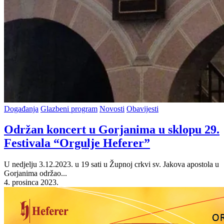
Posted
Događanja
Glazbeni program
Novosti
Obavijesti
in
Održan koncert u Gorjanima u sklopu 29.
Festivala “Orgulje Heferer”
U nedjelju 3.12.2023. u 19 sati u Župnoj crkvi sv. Jakova apostola u
Gorjanima održao...
4. prosinca 2023.