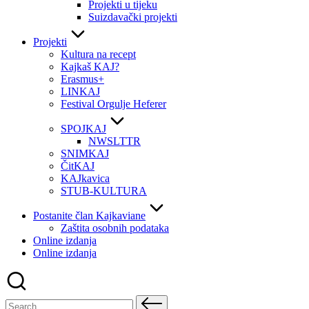
Projekti u tijeku
Suizdavački projekti
Projekti
Kultura na recept
Kajkaš KAJ?
Erasmus+
LINKAJ
Festival Orgulje Heferer
SPOJKAJ
NWSLTTR
SNIMKAJ
ČitKAJ
KAJkavica
STUB-KULTURA
Postanite član Kajkaviane
Zaštita osobnih podataka
Online izdanja
Online izdanja
Search