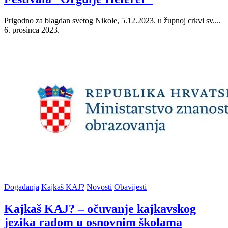
Prigodno za blagdan svetog Nikole, 5.12.2023. u župnoj crkvi sv....
6. prosinca 2023.
Posted
Događanja
Kajkaš KAJ?
Novosti
Obavijesti
in
Kajkaš KAJ? – očuvanje kajkavskog
jezika radom u osnovnim školama