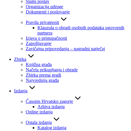
Stalni postav
Organizacija udruge
Dokumenti i poslovanje
Pravila privatnosti
Klauzula o obradi osobnih podataka ugovornih
partnera
Izjava o pristupačnosti
Zapošljavanje
Zavičajna pripovedanja – nagradni natječaj
Zbirka
Knjižna građa
Načela prikupljanja i obrade
Zbirka prema građi
Najvrednija građa
Izdanja
Časopis Hrvatsko zagorje
Arhiva izdanja
Online izdanja
Ostala izdanja
Katalog izdanja