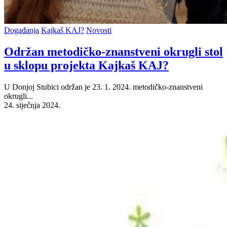
Posted
Događanja
Kajkaš KAJ?
Novosti
in
Održan metodičko-znanstveni okrugli stol
u sklopu projekta Kajkaš KAJ?
U Donjoj Stubici održan je 23. 1. 2024. metodičko-znanstveni
okrugli...
24. siječnja 2024.