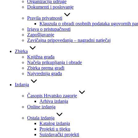
Organizacija udruge
Dokumenti i poslovanje
Pravila privatnosti
Klauzula o obradi osobnih podataka ugovornih par
Izjava o pristupačnosti
Zapošljavanje
Zavičajna pripovedanja – nagradni natječaj
Zbirka
Knjižna građa
Načela prikupljanja i obrade
Zbirka prema građi
Najvrednija građa
Izdanja
Časopis Hrvatsko zagorje
Arhiva izdanja
Online izdanja
Ostala izdanja
Katalog izdanja
Projekti u tijeku
Suizdavački projekti