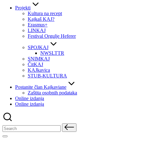
Projekti
Kultura na recept
Kajkaš KAJ?
Erasmus+
LINKAJ
Festival Orgulje Heferer
SPOJKAJ
NWSLTTR
SNIMKAJ
ČitKAJ
KAJkavica
STUB-KULTURA
Postanite član Kajkaviane
Zaštita osobnih podataka
Online izdanja
Online izdanja
Search
for: