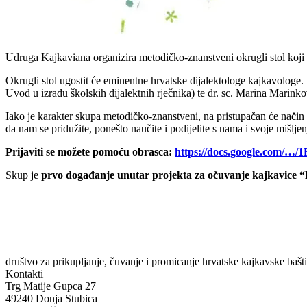
Udruga Kajkaviana organizira metodičko-znanstveni okrugli stol koji 
Okrugli stol ugostit će eminentne hrvatske dijalektologe kajkavologe.
Uvod u izradu školskih dijalektnih rječnika) te dr. sc. Marina Marin
Iako je karakter skupa metodičko-znanstveni, na pristupačan će način 
da nam se pridužite, ponešto naučite i podijelite s nama i svoje mišlje
Prijaviti se možete pomoću obrasca:
https://docs.google.com/
Skup je
prvo događanje unutar projekta za očuvanje kajkavice
društvo za prikupljanje, čuvanje i promicanje hrvatske kajkavske bašt
Kontakti
Trg Matije Gupca 27
49240 Donja Stubica