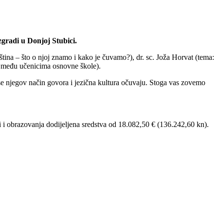
zgradi u Donjoj Stubici.
tina – što o njoj znamo i kako je čuvamo?), dr. sc. Joža Horvat (tema:
za među učenicima osnovne škole).
 se njegov način govora i jezična kultura očuvaju. Stoga vas zovemo
i i obrazovanja dodijeljena sredstva od 18.082,50 € (136.242,60 kn).