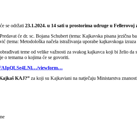
će se održati
23.1.2024. u 14 sati u prostorima udruge u Fellerovoj 
 Predavat će dr. sc. Bojana Schubert (tema: Kajkavska pisana jezična baš
ković (tema: Metodološka načela istraživanja uporabe kajkavskoga izra
obrađivati teme od velike važnosti za svakog kajkavca koji bi želio da
nje o temama o kojima će se govoriti.
…/1FAIpQLSe4LNl…/viewform…
 “Kajkaš KAJ?”
za koji su Kajkaviani na natječaju Ministarstva znanost
ine