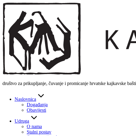
Skip
to
content
društvo za prikupljanje, čuvanje i promicanje hrvatske kajkavske bašt
Naslovnica
Događanja
Obavijesti
Udruga
O nama
Stalni postav