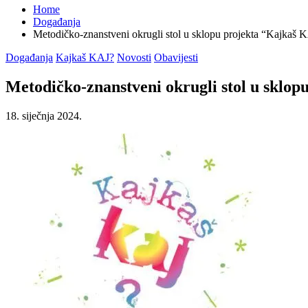
Home
Događanja
Metodičko-znanstveni okrugli stol u sklopu projekta “Kajkaš 
Posted
Događanja
Kajkaš KAJ?
Novosti
Obavijesti
in
Metodičko-znanstveni okrugli stol u sklo
18. siječnja 2024.