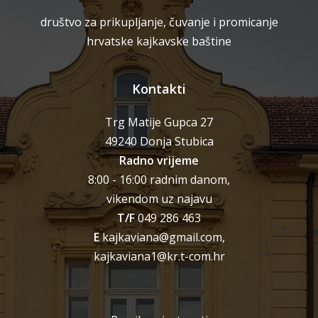
društvo za prikupljanje, čuvanje i promicanje
hrvatske kajkavske baštine
Kontakti
Trg Matije Gupca 27
49240 Donja Stubica
Radno vrijeme
8:00 - 16:00 radnim danom,
vikendom uz najavu
T/F
049 286 463
E
kajkaviana@gmail.com,
kajkaviana1@kr.t-com.hr