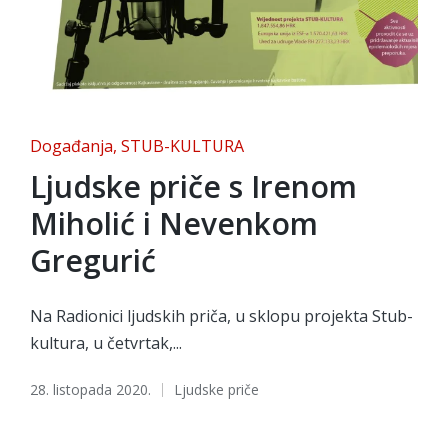
Posted
Događanja
STUB-KULTURA
in
Ljudske priče s Irenom
Miholić i Nevenkom
Gregurić
Na Radionici ljudskih priča, u sklopu projekta Stub-
kultura, u četvrtak,...
Tags:
28. listopada 2020.
Ljudske priče