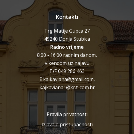
Kontakti
Trg Matije Gupca 27
49240 Donja Stubica
Radno vrijeme
8:00 - 16:00 radnim danom,
vikendom uz najavu
T/F
049 286 463
E
kajkaviana@gmail.com,
kajkaviana1@kr.t-com.hr
Pravila privatnosti
Izjava o pristupačnosti