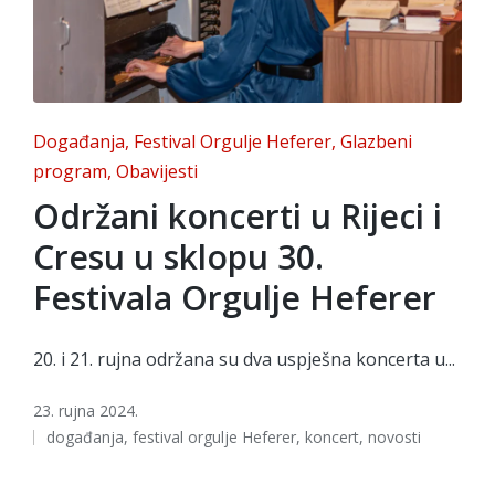
Posted
Događanja
Festival Orgulje Heferer
Glazbeni
in
program
Obavijesti
Održani koncerti u Rijeci i
Cresu u sklopu 30.
Festivala Orgulje Heferer
20. i 21. rujna održana su dva uspješna koncerta u...
23. rujna 2024.
Tags:
događanja
,
festival orgulje Heferer
,
koncert
,
novosti