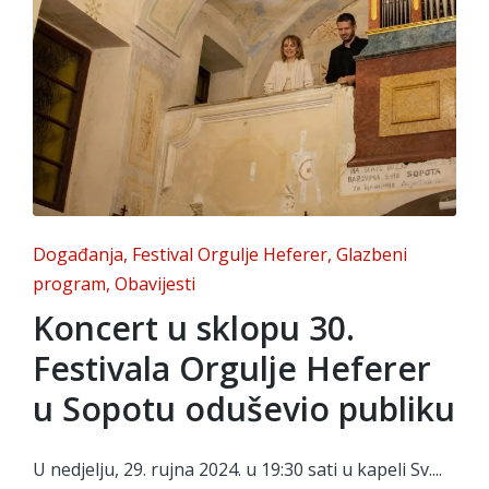
Posted
Događanja
Festival Orgulje Heferer
Glazbeni
in
program
Obavijesti
Koncert u sklopu 30.
Festivala Orgulje Heferer
u Sopotu oduševio publiku
U nedjelju, 29. rujna 2024. u 19:30 sati u kapeli Sv....