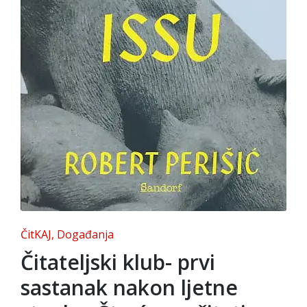
Posted
ČitKAJ
Događanja
in
Čitateljski klub- prvi
sastanak nakon ljetne