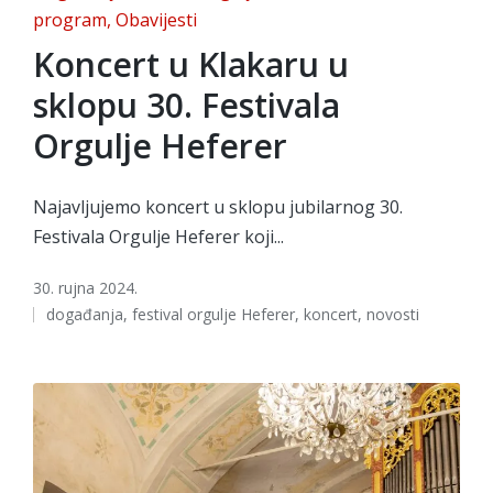
in
program
Obavijesti
Koncert u Klakaru u
sklopu 30. Festivala
Orgulje Heferer
Najavljujemo koncert u sklopu jubilarnog 30.
Festivala Orgulje Heferer koji...
30. rujna 2024.
Tags:
događanja
,
festival orgulje Heferer
,
koncert
,
novosti