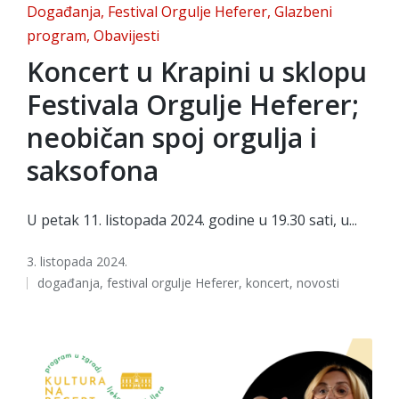
Posted
Događanja
Festival Orgulje Heferer
Glazbeni
in
program
Obavijesti
Koncert u Krapini u sklopu
Festivala Orgulje Heferer;
neobičan spoj orgulja i
saksofona
U petak 11. listopada 2024. godine u 19.30 sati, u...
3. listopada 2024.
Tags:
događanja
,
festival orgulje Heferer
,
koncert
,
novosti