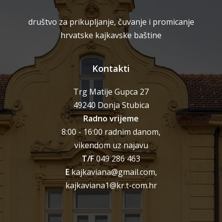
društvo za prikupljanje, čuvanje i promicanje
hrvatske kajkavske baštine
Kontakti
Trg Matije Gupca 27
49240 Donja Stubica
Radno vrijeme
8:00 - 16:00 radnim danom,
vikendom uz najavu
T/F
049 286 463
E
kajkaviana@gmail.com,
kajkaviana1@kr.t-com.hr