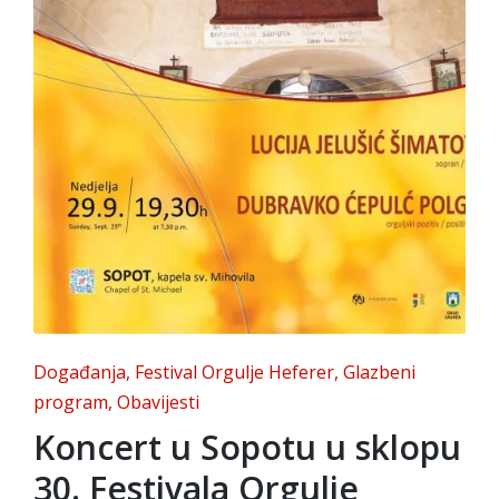
Posted
Događanja
Festival Orgulje Heferer
Glazbeni
in
program
Obavijesti
Koncert u Sopotu u sklopu
30. Festivala Orgulje