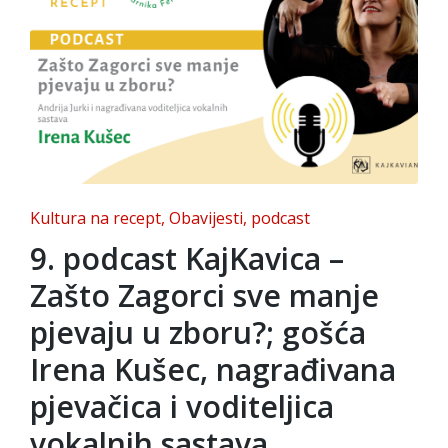
Posted
Kultura na recept
Obavijesti
podcast
in
9. podcast KajKavica –
Zašto Zagorci sve manje
pjevaju u zboru?; gošća
Irena Kušec, nagrađivana
pjevačica i voditeljica
vokalnih sastava