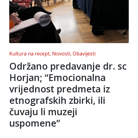
Posted
Kultura na recept
Novosti
Obavijesti
in
Održano predavanje dr. sc
Horjan; “Emocionalna
vrijednost predmeta iz
etnografskih zbirki, ili
čuvaju li muzeji
uspomene”