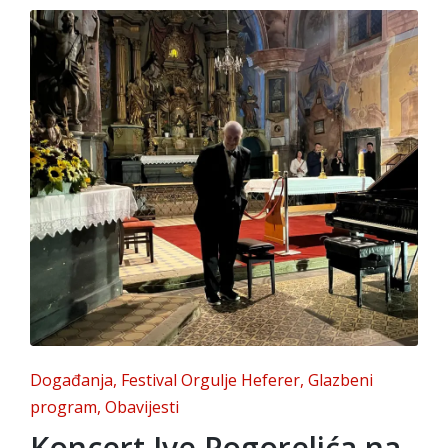
Posted
Događanja
Festival Orgulje Heferer
Glazbeni
in
program
Obavijesti
Koncert Ive Pogorelića na