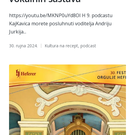
https://youtu.be/MKNP0uYd8OI H 9. podcastu
KajKavica morete posluhnuti voditelja Andriju
Jurkija...
Tags:
30. rujna 2024.
Kultura na recept
,
podcast