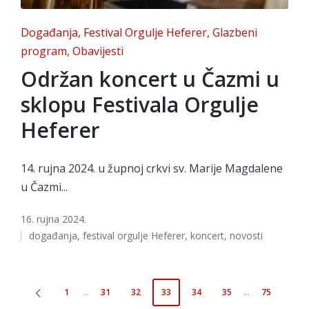
Posted
Događanja
Festival Orgulje Heferer
Glazbeni
in
program
Obavijesti
Održan koncert u Čazmi u
sklopu Festivala Orgulje
Heferer
14. rujna 2024. u župnoj crkvi sv. Marije Magdalene
u Čazmi...
16. rujna 2024.
Tags:
događanja
,
festival orgulje Heferer
,
koncert
,
novosti
Brojevi
1
…
31
32
33
34
35
…
75
PREVIOUS