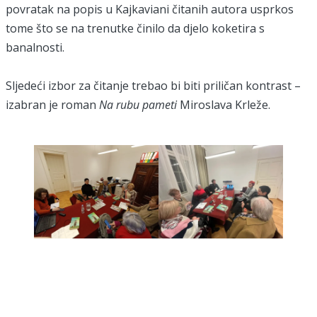
povratak na popis u Kajkaviani čitanih autora usprkos
tome što se na trenutke činilo da djelo koketira s
banalnosti.
Sljedeći izbor za čitanje trebao bi biti priličan kontrast –
izabran je roman
Na rubu pameti
Miroslava Krleže.
društvo za prikupljanje, čuvanje i promicanje hrvatske