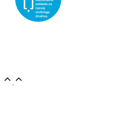
Udruga Kajkaviana- društvo za prikupljanje, čuvanje i
promicanje hrvatske kajkavske baštine, korisnica je
institucionalne podrške Nacionalne zaklade za razvoj
civilnog društva za stabilizaciju i/ili razvoj udruge.
Copyright 2026 — Kajkaviana. Sva prava pridržana.
Scroll
to
Top