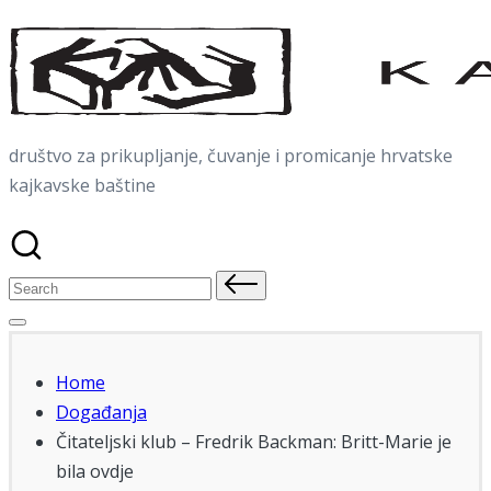
Skip
to
content
društvo za prikupljanje, čuvanje i promicanje hrvatske
kajkavske baštine
Search
for:
Home
Događanja
Čitateljski klub – Fredrik Backman: Britt-Marie je
bila ovdje