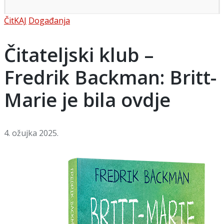
Posted
ČitKAJ
Događanja
in
Čitateljski klub –
Fredrik Backman: Britt-
Marie je bila ovdje
4. ožujka 2025.