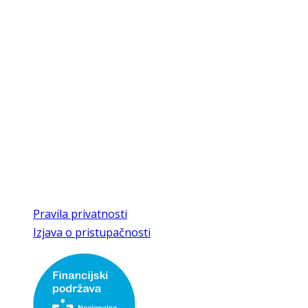
kajkavske baštine
Kontakti
Trg Matije Gupca 27
49240 Donja Stubica
Radno vrijeme
8:00 - 16:00 radnim danom,
vikendom uz najavu
T/F
049 286 463
E
kajkaviana@gmail.com,
kajkaviana1@kr.t-com.hr
Pravila privatnosti
Izjava o pristupačnosti