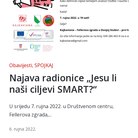
Posted
Obavijesti
SPOJKAJ
in
Najava radionice „Jesu li
naši ciljevi SMART?“
U srijedu 7. rujna 2022. u Društvenom centru,
Fellerova zgrada,...
6. rujna 2022.