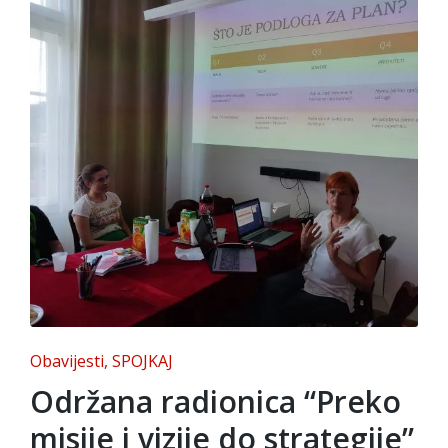
Posted
Obavijesti
SPOJKAJ
in
Održana radionica “Preko
misije i vizije do strategije”