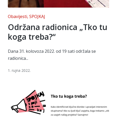
Posted
Obavijesti
SPOJKAJ
in
Održana radionica „Tko tu
koga treba?“
Dana 31. kolovoza 2022. od 19 sati održala se
radionica...
1. rujna 2022.