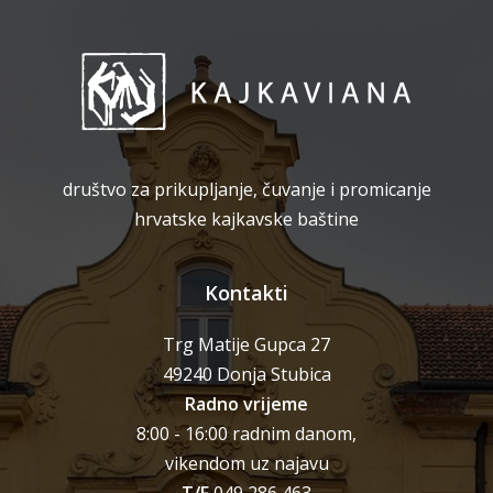
društvo za prikupljanje, čuvanje i promicanje
hrvatske kajkavske baštine
Kontakti
Trg Matije Gupca 27
49240 Donja Stubica
Radno vrijeme
8:00 - 16:00 radnim danom,
vikendom uz najavu
T/F
049 286 463