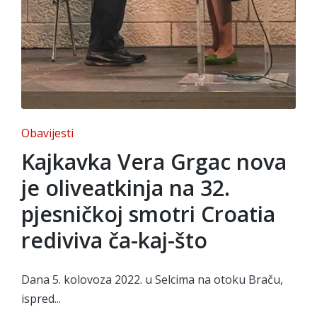
Posted
Obavijesti
in
Kajkavka Vera Grgac nova
je oliveatkinja na 32.
pjesničkoj smotri Croatia
rediviva ča-kaj-što
Dana 5. kolovoza 2022. u Selcima na otoku Braču,
ispred...