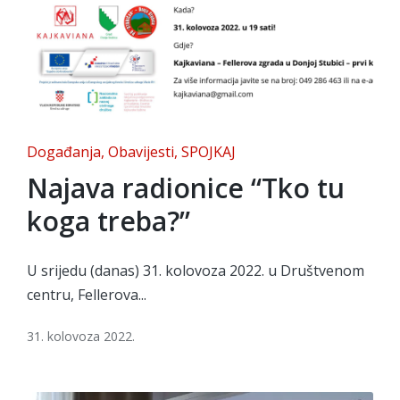
Posted
Događanja
Obavijesti
SPOJKAJ
in
Najava radionice “Tko tu
koga treba?”
U srijedu (danas) 31. kolovoza 2022. u Društvenom
centru, Fellerova...
31. kolovoza 2022.