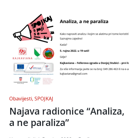
Posted
Obavijesti
SPOJKAJ
in
Najava radionice “Analiza,
a ne paraliza”