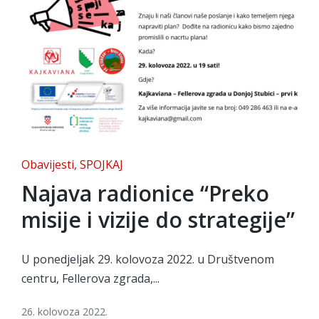
Posted
Obavijesti
SPOJKAJ
in
Najava radionice “Preko
misije i vizije do strategije”
U ponedjeljak 29. kolovoza 2022. u Društvenom
centru, Fellerova zgrada,...
26. kolovoza 2022.