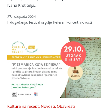
Ivana Krstitelja...
27. listopada 2024.
Tags:
događanja
,
festival orgulje Heferer
,
koncert
,
novosti
Posted
Kultura na recept
Novosti
Obavijesti