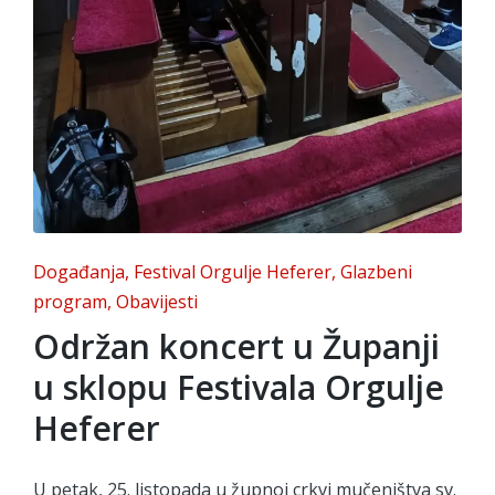
Posted
Događanja
Festival Orgulje Heferer
Glazbeni
in
program
Obavijesti
Održan koncert u Županji
u sklopu Festivala Orgulje
Heferer
U petak, 25. listopada u župnoj crkvi mučeništva sv.