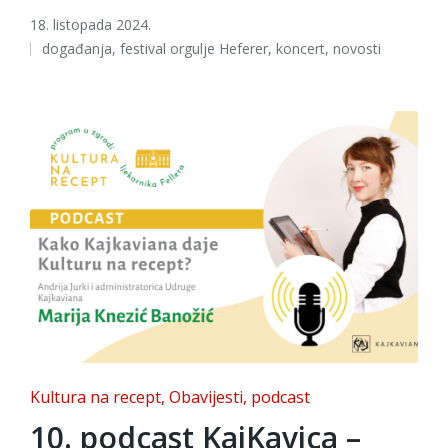
18. listopada 2024.
Tags:
događanja
,
festival orgulje Heferer
,
koncert
,
novosti
Posted
Kultura na recept
Obavijesti
podcast
in
10. podcast KajKavica –