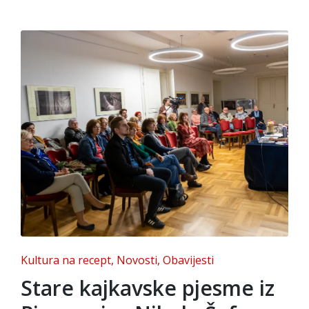
Posted
Kultura na recept
Novosti
Obavijesti
in
Stare kajkavske pjesme iz