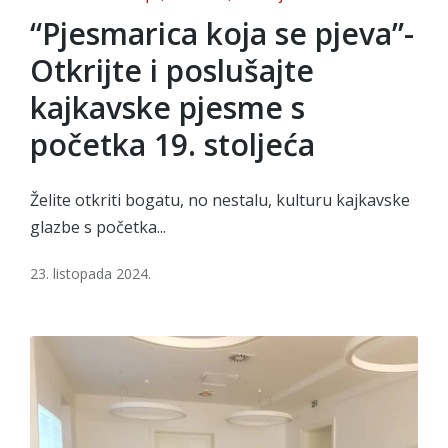
in
“Pjesmarica koja se pjeva”-
Otkrijte i poslušajte
kajkavske pjesme s
početka 19. stoljeća
Želite otkriti bogatu, no nestalu, kulturu kajkavske
glazbe s početka...
23. listopada 2024.