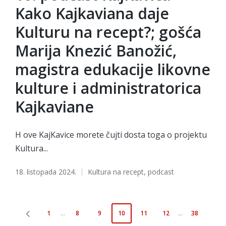
Kako Kajkaviana daje
Kulturu na recept?; gošća
Marija Knezić Banožić,
magistra edukacije likovne
kulture i administratorica
Kajkaviane
H ove KajKavice morete čujti dosta toga o projektu
Kultura...
Tags:
18. listopada 2024.
Kultura na recept
,
podcast
Brojevi
1
…
8
9
10
11
12
…
38
PREVIOUS