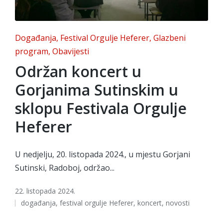
Posted
Događanja
Festival Orgulje Heferer
Glazbeni
in
program
Obavijesti
Održan koncert u
Gorjanima Sutinskim u
sklopu Festivala Orgulje
Heferer
U nedjelju, 20. listopada 2024., u mjestu Gorjani
Sutinski, Radoboj, održao...
22. listopada 2024.
Tags:
događanja
,
festival orgulje Heferer
,
koncert
,
novosti