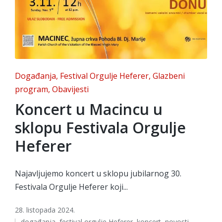
Posted
Događanja
Festival Orgulje Heferer
Glazbeni
in
program
Obavijesti
Koncert u Macincu u
sklopu Festivala Orgulje
Heferer
Najavljujemo koncert u sklopu jubilarnog 30.
Festivala Orgulje Heferer koji...
28. listopada 2024.
Tags:
događanja
,
festival orgulje Heferer
,
koncert
,
novosti