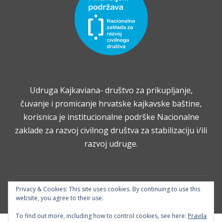
Udruga Kajkaviana- društvo za prikupljanje,
čuvanje i promicanje hrvatske kajkavske baštine,
korisnica je institucionalne podrške Nacionalne
zaklade za razvoj civilnog društva za stabilizaciju i/ili
razvoj udruge.
Privacy & Cookies: This site uses cookies. By continuing to use this
Copyright 2026 — Kajkaviana. Sva prava pridržana.
website, you agree to their use.
To find out more, including how to control cookies, see here:
Pravila