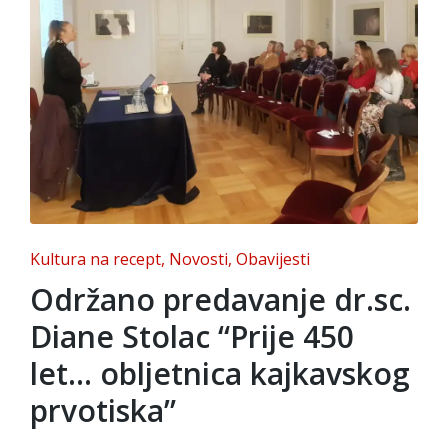
Posted
Kultura na recept
Novosti
Obavijesti
in
Održano predavanje dr.sc.
Diane Stolac “Prije 450
let… obljetnica kajkavskog
prvotiska”