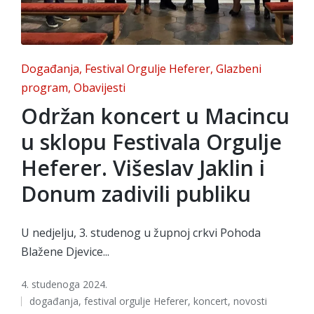
Posted
Događanja
Festival Orgulje Heferer
Glazbeni
in
program
Obavijesti
Održan koncert u Macincu
u sklopu Festivala Orgulje
Heferer. Višeslav Jaklin i
Donum zadivili publiku
U nedjelju, 3. studenog u župnoj crkvi Pohoda
Blažene Djevice...
4. studenoga 2024.
Tags:
događanja
,
festival orgulje Heferer
,
koncert
,
novosti