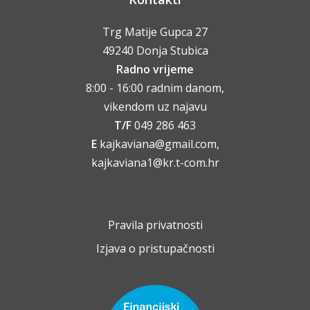
Trg Matije Gupca 27
49240 Donja Stubica
Radno vrijeme
8:00 - 16:00 radnim danom,
vikendom uz najavu
T/F
049 286 463
E
kajkaviana@gmail.com,
kajkaviana1@kr.t-com.hr
Pravila privatnosti
Izjava o pristupačnosti