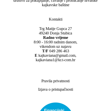
društvo za prikupljanje, čuvanje i promicanje hrvatske
kajkavske baštine
Kontakti
Trg Matije Gupca 27
49240 Donja Stubica
Radno vrijeme
8:00 - 16:00 radnim danom,
vikendom uz najavu
T/F
049 286 463
E
kajkaviana@gmail.com,
kajkaviana1@kr.t-com.hr
Pravila privatnosti
Izjava o pristupačnosti