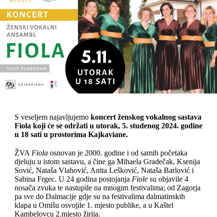
S veseljem najavljujemo
koncert ženskog vokalnog sastava
Fiola koji će se održati u utorak, 5. studenog 2024. godine
u 18 sati u prostorima Kajkaviane.
ŽVA
Fiola
osnovan je 2000. godine i od samih početaka
djeluju u istom sastavu, a čine ga Mihaela Gradečak, Ksenija
Sović, Nataša Vlahović, Anita Lešković, Nataša Barlović i
Sabina Frgec. U 24 godina postojanja
Fiole
su objavile 4
nosača zvuka te nastupile na mnogim festivalima; od Zagorja
pa sve do Dalmacije gdje su na festivalima dalmatinskih
klapa u Omišu osvojile 1. mjesto publike, a u Kaštel
Kambelovcu 2.mjesto žirija.