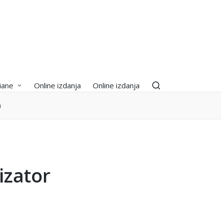
iane
Online izdanja
Online izdanja
a
izator