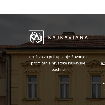
društvo za prikupljanje, čuvanje i
promicanje hrvatske kajkavske
8:
baštine
E
k