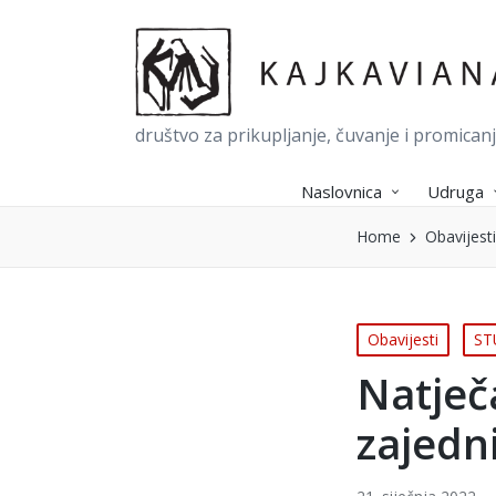
društvo za prikupljanje, čuvanje i promican
Naslovnica
Udruga
Home
Obavijesti
Posted
Obavijesti
ST
in
Natječ
zajedni