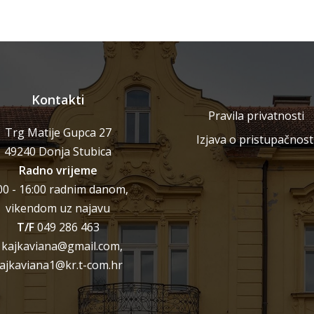
Kontakti
Pravila privatnosti
Trg Matije Gupca 27
Izjava o pristupačnost
49240 Donja Stubica
Radno vrijeme
00 - 16:00 radnim danom,
vikendom uz najavu
T/F
049 286 463
kajkaviana@gmail.com,
ajkaviana1@kr.t-com.hr