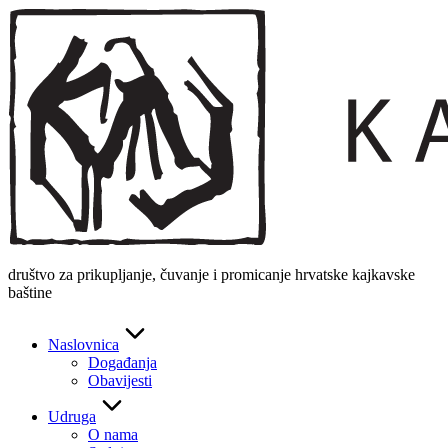
Skip
to
content
društvo za prikupljanje, čuvanje i promicanje hrvatske kajkavske
baštine
Naslovnica
Događanja
Obavijesti
Udruga
O nama