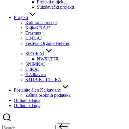
Projekti u tijeku
Suizdavački projekti
Projekti
Kultura na recept
Kajkaš KAJ?
Erasmus+
LINKAJ
Festival Orgulje Heferer
SPOJKAJ
NWSLTTR
SNIMKAJ
ČitKAJ
KAJkavica
STUB-KULTURA
Postanite član Kajkaviane
Zaštita osobnih podataka
Online izdanja
Online izdanja
Search