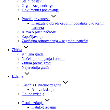
Stalni postav
Organizacija udruge
Dokumenti i poslovanje
Pravila privatnosti
Klauzula o obradi osobnih podataka ugovornih
partnera
Izjava o pristupačnosti
Zapošljavanje
Zavičajna pripovedanja – nagradni natječaj
Zbirka
Knjižna građa
Načela prikupljanja i obrade
Zbirka prema građi
Najvrednija građa
Izdanja
Časopis Hrvatsko zagorje
Arhiva izdanja
Online izdanja
Ostala izdanja
Katalog izdanja