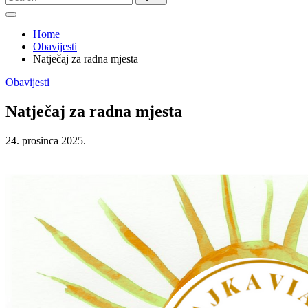
for:
Home
Obavijesti
Natječaj za radna mjesta
Posted
Obavijesti
in
Natječaj za radna mjesta
24. prosinca 2025.