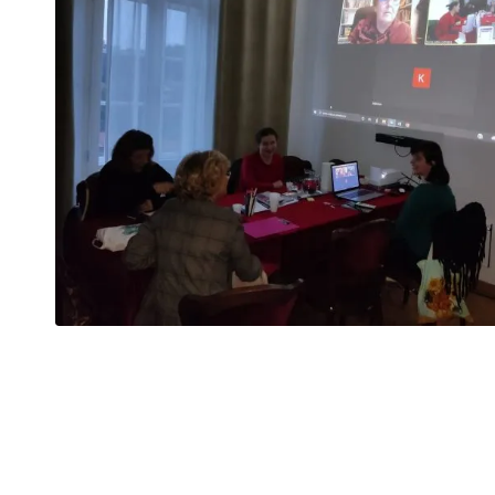
Brojevi
stranica
objava