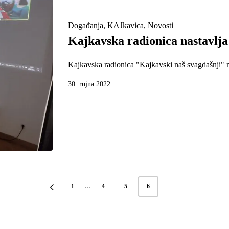
Posted
Događanja
KAJkavica
Novosti
in
Kajkavska radionica nastavlja
Kajkavska radionica "Kajkavski naš svagdašnji" na
30. rujna 2022.
1
…
4
5
6
PREVIOUS
PAGE