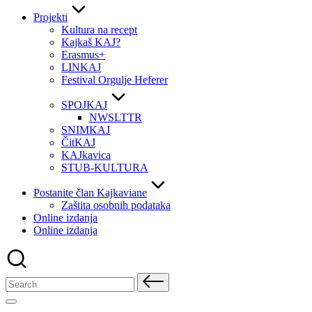
Projekti
Kultura na recept
Kajkaš KAJ?
Erasmus+
LINKAJ
Festival Orgulje Heferer
SPOJKAJ
NWSLTTR
SNIMKAJ
ČitKAJ
KAJkavica
STUB-KULTURA
Postanite član Kajkaviane
Zaštita osobnih podataka
Online izdanja
Online izdanja
Search
for: