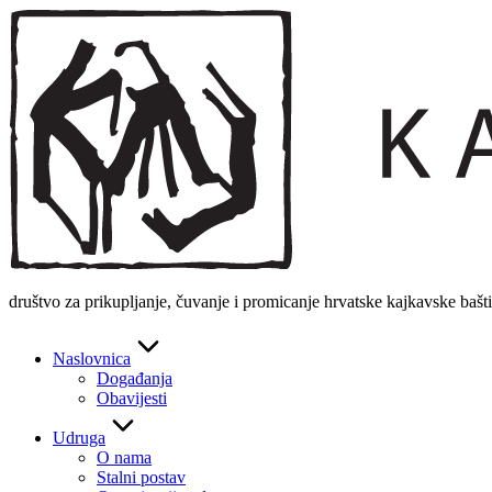
Skip
to
content
društvo za prikupljanje, čuvanje i promicanje hrvatske kajkavske bašt
Naslovnica
Događanja
Obavijesti
Udruga
O nama
Stalni postav