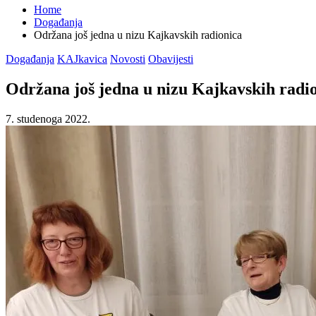
Home
Događanja
Održana još jedna u nizu Kajkavskih radionica
Posted
Događanja
KAJkavica
Novosti
Obavijesti
in
Održana još jedna u nizu Kajkavskih radi
7. studenoga 2022.