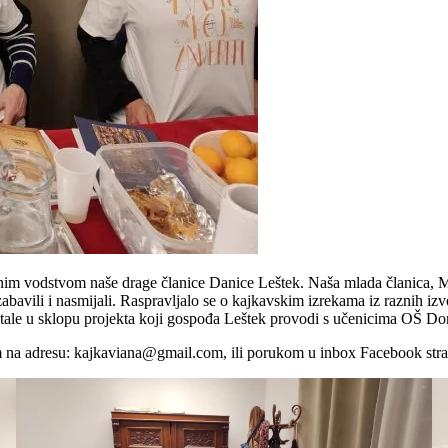
čnim vodstvom naše drage članice Danice Leštek. Naša mlada članica, 
 zabavili i nasmijali. Raspravljalo se o kajkavskim izrekama iz raznih i
stale u sklopu projekta koji gospođa Leštek provodi s učenicima OŠ Do
om na adresu: kajkaviana@gmail.com, ili porukom u inbox Facebook str