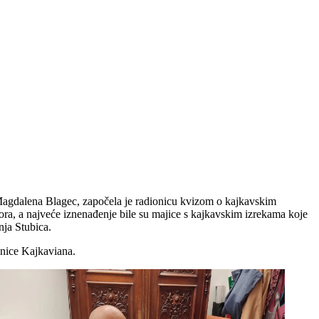
Magdalena Blagec, započela je radionicu kvizom o kajkavskim
zvora, a najveće iznenađenje bile su majice s kajkavskim izrekama koje
nja Stubica.
anice Kajkaviana.