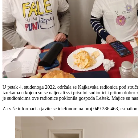
U petak 4. studenoga 2022. održala se Kajkavska radionica pod stru
izrekama u kojem su se natjecali svi prisutni sudionici i pritom dobro
je sudionicima ove radionice poklonila gospođa Leštek. Majice su na
Za više informacija javite se telefonom na broj 049 286 463, e-mail