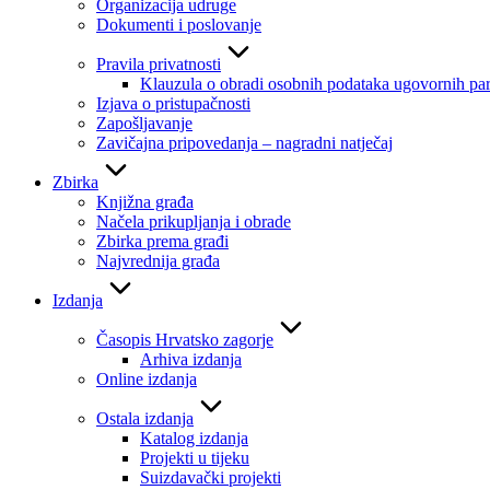
Organizacija udruge
Dokumenti i poslovanje
Pravila privatnosti
Klauzula o obradi osobnih podataka ugovornih par
Izjava o pristupačnosti
Zapošljavanje
Zavičajna pripovedanja – nagradni natječaj
Zbirka
Knjižna građa
Načela prikupljanja i obrade
Zbirka prema građi
Najvrednija građa
Izdanja
Časopis Hrvatsko zagorje
Arhiva izdanja
Online izdanja
Ostala izdanja
Katalog izdanja
Projekti u tijeku
Suizdavački projekti