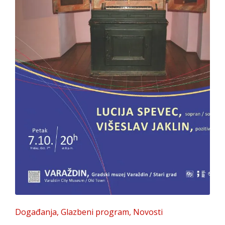
Posted
Događanja
Glazbeni program
Novosti
in