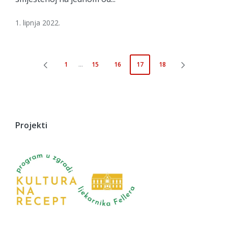
1. lipnja 2022.
Brojevi
1
…
15
16
17
18
PREVIOUS
NEXT
stranica
PAGE
PAGE
objava
Projekti