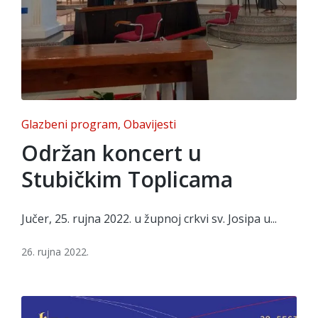
Posted
Glazbeni program
Obavijesti
in
Održan koncert u
Stubičkim Toplicama
Jučer, 25. rujna 2022. u župnoj crkvi sv. Josipa u...
26. rujna 2022.