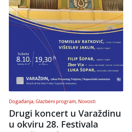
Posted
Događanja
Glazbeni program
Novosti
in
Drugi koncert u Varaždinu
u okviru 28. Festivala