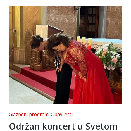
Posted
Glazbeni program
Obavijesti
in
Održan koncert u Svetom