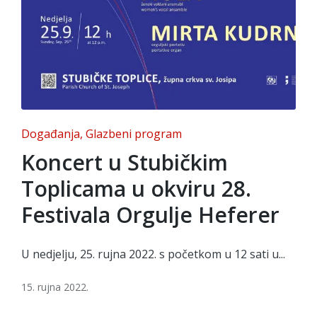
Posted
Događanja
Glazbeni program
in
Koncert u Stubičkim
Toplicama u okviru 28.
Festivala Orgulje Heferer
U nedjelju, 25. rujna 2022. s početkom u 12 sati u...
15. rujna 2022.