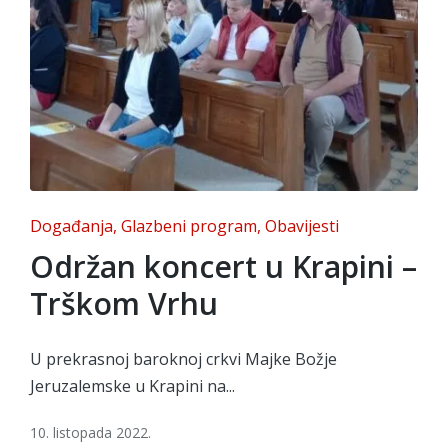
Posted
Događanja
Glazbeni program
Obavijesti
in
Održan koncert u Krapini –
Trškom Vrhu
U prekrasnoj baroknoj crkvi Majke Božje
Jeruzalemske u Krapini na...
10. listopada 2022.