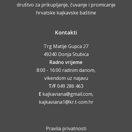
društvo za prikupljanje, čuvanje i promicanje
hrvatske kajkavske baštine
Kontakti
Trg Matije Gupca 27
49240 Donja Stubica
Radno vrijeme
8:00 - 16:00 radnim danom,
vikendom uz najavu
T/F
049 286 463
E
kajkaviana@gmail.com,
kajkaviana1@kr.t-com.hr
Pravila privatnosti