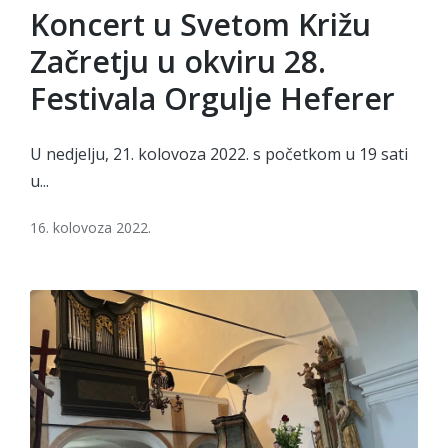
in
Koncert u Svetom Križu
Začretju u okviru 28.
Festivala Orgulje Heferer
U nedjelju, 21. kolovoza 2022. s početkom u 19 sati
u...
16. kolovoza 2022.