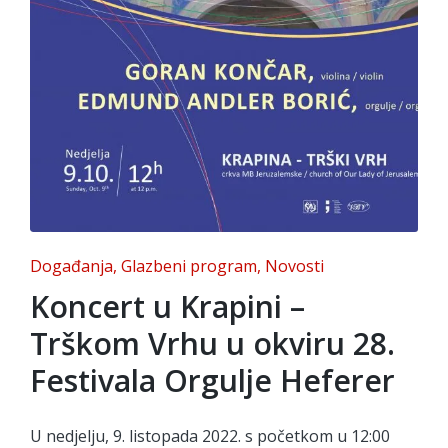
Posted
Događanja
Glazbeni program
Novosti
in
Koncert u Krapini –
Trškom Vrhu u okviru 28.
Festivala Orgulje Heferer
U nedjelju, 9. listopada 2022. s početkom u 12:00