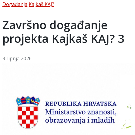
Posted
Događanja
Kajkaš KAJ?
in
Završno događanje
projekta Kajkaš KAJ? 3
3. lipnja 2026.