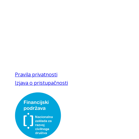
Trg Matije Gupca 27
49240 Donja Stubica
Radno vrijeme
8:00 - 16:00 radnim danom,
vikendom uz najavu
T/F
049 286 463
E
kajkaviana@gmail.com,
kajkaviana1@kr.t-com.hr
Pravila privatnosti
Izjava o pristupačnosti