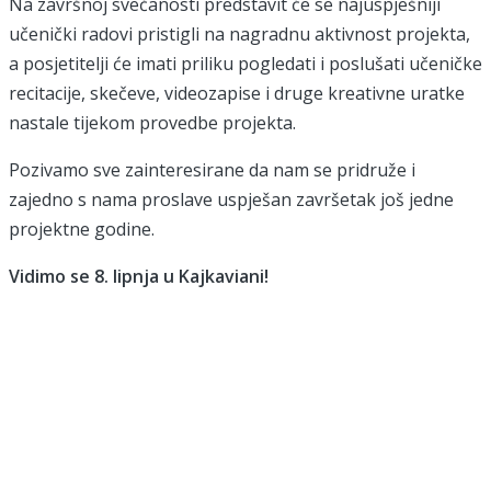
Na završnoj svečanosti predstavit će se najuspješniji
učenički radovi pristigli na nagradnu aktivnost projekta,
a posjetitelji će imati priliku pogledati i poslušati učeničke
recitacije, skečeve, videozapise i druge kreativne uratke
nastale tijekom provedbe projekta.
Pozivamo sve zainteresirane da nam se pridruže i
zajedno s nama proslave uspješan završetak još jedne
projektne godine.
Vidimo se 8. lipnja u Kajkaviani!
društvo za prikupljanje, čuvanje i promicanje hrvatske
kajkavske baštine
Kontakti