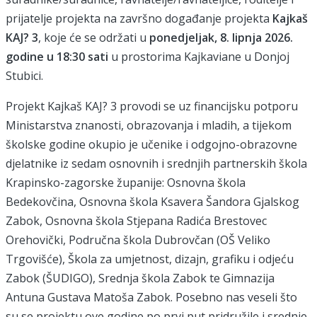
prijatelje projekta na završno događanje projekta
Kajkaš
KAJ? 3
, koje će se održati u
ponedjeljak, 8. lipnja 2026.
godine u 18:30 sati
u prostorima Kajkaviane u Donjoj
Stubici.
Projekt Kajkaš KAJ? 3 provodi se uz financijsku potporu
Ministarstva znanosti, obrazovanja i mladih, a tijekom
školske godine okupio je učenike i odgojno-obrazovne
djelatnike iz sedam osnovnih i srednjih partnerskih škola
Krapinsko-zagorske županije: Osnovna škola
Bedekovčina, Osnovna škola Ksavera Šandora Gjalskog
Zabok, Osnovna škola Stjepana Radića Brestovec
Orehovički, Područna škola Dubrovčan (OŠ Veliko
Trgovišće), Škola za umjetnost, dizajn, grafiku i odjeću
Zabok (ŠUDIGO), Srednja škola Zabok te Gimnazija
Antuna Gustava Matoša Zabok. Posebno nas veseli što
su se projektu ove godine po prvi put pridružile i srednje