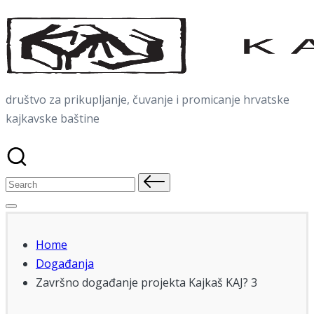
Skip
to
content
društvo za prikupljanje, čuvanje i promicanje hrvatske
kajkavske baštine
Search
for:
Home
Događanja
Završno događanje projekta Kajkaš KAJ? 3