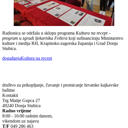
Radionica se održala u sklopu programa
Kultura na recept –
program u zgradi ljekarnika Fellera
koji sufinanciraju Ministarstvo
kulture i medija RH, Krapinsko-zagorska županija i Grad Donja
Stubica.
Tags:
događanja
Kultura na recept
društvo za prikupljanje, čuvanje i promicanje hrvatske kajkavske
baštine
Kontakti
Trg Matije Gupca 27
49240 Donja Stubica
Radno vrijeme
8:00 - 16:00 radnim danom,
vikendom uz najavu
T/F
049 286 463