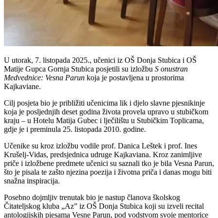
U utorak, 7. listopada 2025., učenici iz OŠ Donja Stubica i OŠ
Matije Gupca Gornja Stubica posjetili su izložbu
S onustran
Medvednice: Vesna Parun
koja je postavljena u prostorima
Kajkaviane.
Cilj posjeta bio je približiti učenicima lik i djelo slavne pjesnikinje
koja je posljednjih deset godina života provela upravo u stubičkom
kraju – u Hotelu Matija Gubec i lječilištu u Stubičkim Toplicama,
gdje je i preminula 25. listopada 2010. godine.
Učenike su kroz izložbu vodile prof. Danica Leštek i prof. Ines
Krušelj-Vidas, predsjednica udruge Kajkaviana. Kroz zanimljive
priče i izložbene predmete učenici su saznali tko je bila Vesna Parun,
što je pisala te zašto njezina poezija i životna priča i danas mogu biti
snažna inspiracija.
Posebno dojmljiv trenutak bio je nastup članova školskog
Čitateljskog kluba „Az” iz OŠ Donja Stubica koji su izveli recital
antologijskih pjesama Vesne Parun, pod vodstvom svoje mentorice