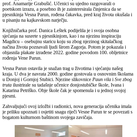
prof. Anamarije Grabušić. Učenici su ujedno razgovarali o
poetskom izrazu, a posebno ih je zainteresirala činjenica da se
pjesnikinja Vesna Parun, rođena čakavka, pred kraj života okušala i
u pisanju na kajkavskom narječju.
Knjižničarka prof. Danica Leštek podijelila je i svoja osobna
sjećanja na susrete s pjesnikinjom, kao i na njezinu inspiraciju
Magdicu – osebujnu staricu koju su zbog njezinog skitalačkog
načina života poznavali ljudi širom Zagorja. Potom je pokazala i
objasnila plakate izrađene 2022. godine povodom 100. obljetnice
rođenja Vene Parun.
Vesna Parun ostavila je snažan trag u životima i sjećanju našeg
kraja. U dva je navrata 2000. godine gostovala u osnovnim školama
u Donjoj i Gornjoj Stubici. Njezine slikovnice
Paun vila
i
Sve zbog
truta
ilustrirale su tadašnje učenice donjostubičke škole, Ivana i
Katarina Petriško. Obje škole čak je spomenula i u jednoj svojoj
pjesmi.
Zahvaljujući ovoj izložbi i radionici, nova generacija učenika imala
je priliku upoznati i osjetiti snagu riječi Vesne Parun te se povezati s
bogatom kulturnom baštinom svojega zavičaja.