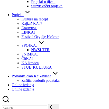
Projekti u tijeku
Suizdavački projekti
Projekti
Kultura na recept
Kajkaš KAJ?
Erasmus+
LINKAJ
Festival Orgulje Heferer
SPOJKAJ
NWSLTTR
SNIMKAJ
ČitKAJ
KAJkavica
STUB-KULTURA
Postanite član Kajkaviane
Zaštita osobnih podataka
Online izdanja
Online izdanja
Search