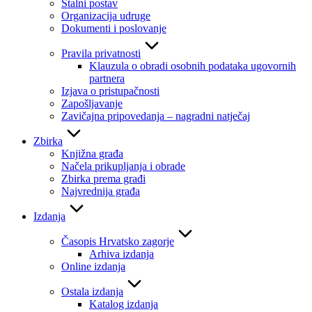
Stalni postav
Organizacija udruge
Dokumenti i poslovanje
Pravila privatnosti
Klauzula o obradi osobnih podataka ugovornih
partnera
Izjava o pristupačnosti
Zapošljavanje
Zavičajna pripovedanja – nagradni natječaj
Zbirka
Knjižna građa
Načela prikupljanja i obrade
Zbirka prema građi
Najvrednija građa
Izdanja
Časopis Hrvatsko zagorje
Arhiva izdanja
Online izdanja
Ostala izdanja
Katalog izdanja