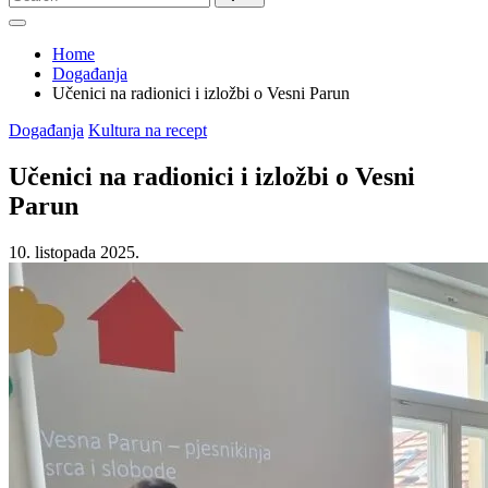
for:
Home
Događanja
Učenici na radionici i izložbi o Vesni Parun
Posted
Događanja
Kultura na recept
in
Učenici na radionici i izložbi o Vesni
Parun
10. listopada 2025.