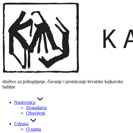
Skip
to
content
društvo za prikupljanje, čuvanje i promicanje hrvatske kajkavske
baštine
Naslovnica
Događanja
Obavijesti
Udruga
O nama