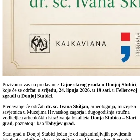
Pozivamo vas na predavanje
Tajne starog grada u Donjoj Stubici
,
koje će se održati u
srijedu, 24. lipnja 2026. u 19 sati
, u
Fellerovoj
zgradi u Donjoj Stubici
.
Predavanje će održati
dr. sc. Ivana Škiljan
, arheologinja, muzejska
savjetnica u Muzejima Hrvatskog zagorja i dugogodišnja stručna
voditeljica arheoloških istraživanja lokaliteta
Donja Stubica – Stari
grad
, poznatog i kao
Tahyjev grad
.
Stari grad u Donjoj Stubici jedan je od najzanimljivijih povijesnih
lokaliteta stubičkoga kraja. Smješten iznad župne crkve Presvetog