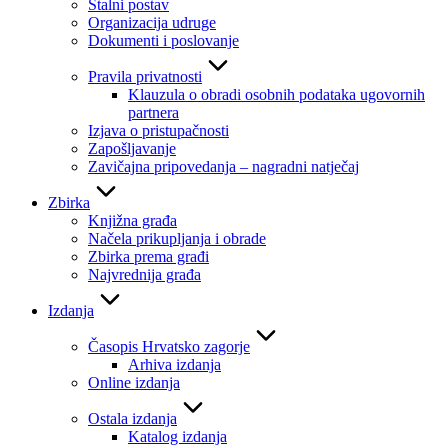
Stalni postav
Organizacija udruge
Dokumenti i poslovanje
Pravila privatnosti
Klauzula o obradi osobnih podataka ugovornih
partnera
Izjava o pristupačnosti
Zapošljavanje
Zavičajna pripovedanja – nagradni natječaj
Zbirka
Knjižna građa
Načela prikupljanja i obrade
Zbirka prema građi
Najvrednija građa
Izdanja
Časopis Hrvatsko zagorje
Arhiva izdanja
Online izdanja
Ostala izdanja
Katalog izdanja