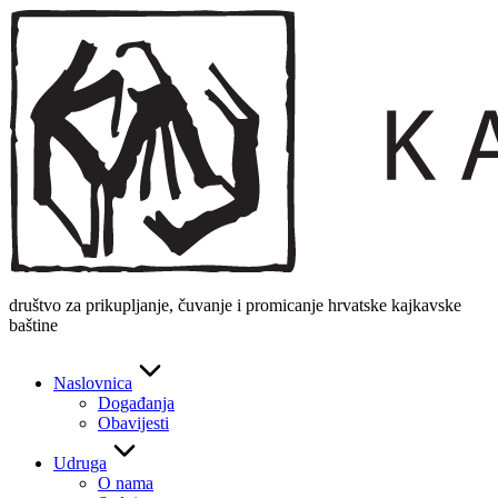
Skip
to
content
društvo za prikupljanje, čuvanje i promicanje hrvatske kajkavske
baštine
Naslovnica
Događanja
Obavijesti
Udruga
O nama