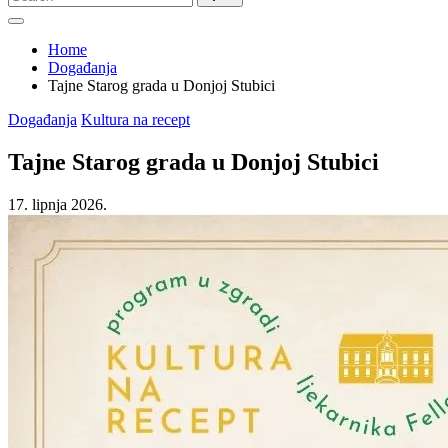
for:
Home
Događanja
Tajne Starog grada u Donjoj Stubici
Posted
Događanja
Kultura na recept
in
Tajne Starog grada u Donjoj Stubici
17. lipnja 2026.