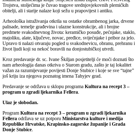
Trojstva, stoljećima je čuvao tragove srednjovjekovnih plemićkih
obitelji, ali i starije nalaze koji sežu u prapovijest i antiku.
Arheološka istraživanja otkrila su ostatke obrambenog jarka, drvene
palisade, temelje građevina i ulazne konstrukcije, ali i brojne
predmete svakodnevnog života: keramičko posuđe, pećnjake, staklo,
majoliku, alate, ključeve, novac, pređice, svijećnjake i pribor za jelo.
Upravo ti nalazi otvaraju pogled u svakodnevicu, obranu, prehranu i
život ljudi koji su nekoć boravili na donjostubičkoj utvrdi.
Kroz predavanje dr. sc. Ivane Škiljan posjetitelji će moći doznati što
nam arheologija danas otkriva o Starom gradu, zašto je taj lokalitet
važan za razumijevanje povijesti Donje Stubice i koje se sve “tajne”
još kriju iza njegova poznatog imena Tahyjev grad.
Predavanje se održava u sklopu programa
Kultura na recept 3 –
program u zgradi ljekarnika Fellera
.
Ulaz je slobodan.
Program
Kultura na recept 3 – program u zgradi ljekarnika
Fellera
održava se uz potporu
Ministarstva kulture i medija
Republike Hrvatske, Krapinsko-zagorske županije i Grada
Donje Stubice
.