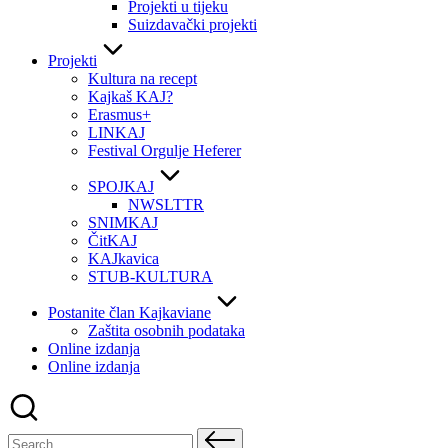
Projekti u tijeku
Suizdavački projekti
Projekti
Kultura na recept
Kajkaš KAJ?
Erasmus+
LINKAJ
Festival Orgulje Heferer
SPOJKAJ
NWSLTTR
SNIMKAJ
ČitKAJ
KAJkavica
STUB-KULTURA
Postanite član Kajkaviane
Zaštita osobnih podataka
Online izdanja
Online izdanja
Search