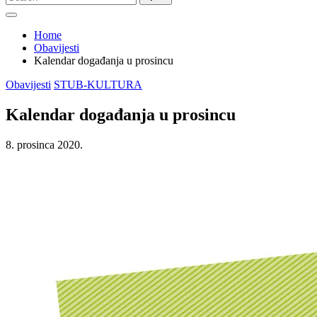
for:
Home
Obavijesti
Kalendar događanja u prosincu
Posted
Obavijesti
STUB-KULTURA
in
Kalendar događanja u prosincu
8. prosinca 2020.