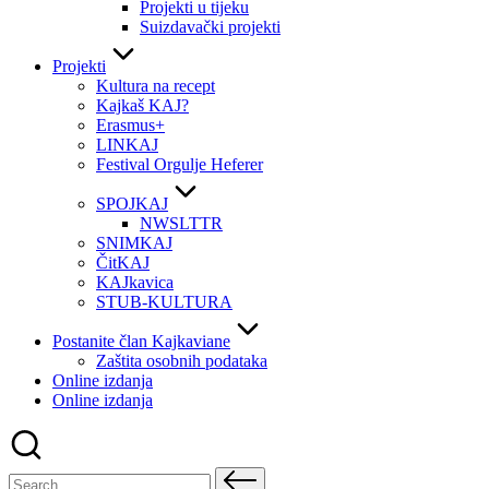
Projekti u tijeku
Suizdavački projekti
Projekti
Kultura na recept
Kajkaš KAJ?
Erasmus+
LINKAJ
Festival Orgulje Heferer
SPOJKAJ
NWSLTTR
SNIMKAJ
ČitKAJ
KAJkavica
STUB-KULTURA
Postanite član Kajkaviane
Zaštita osobnih podataka
Online izdanja
Online izdanja
Search