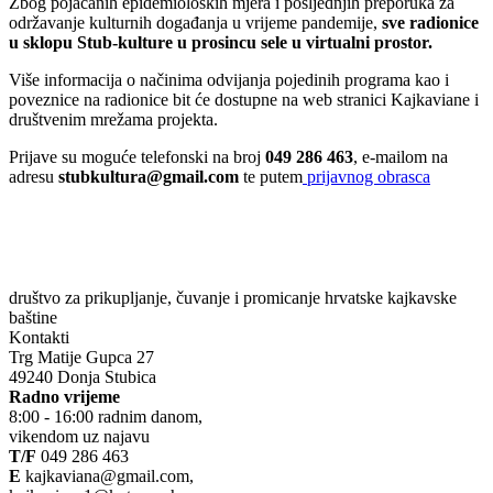
Zbog pojačanih epidemioloških mjera i posljednjih preporuka za
održavanje kulturnih događanja u vrijeme pandemije,
sve radionice
u sklopu Stub-kulture u prosincu sele u virtualni prostor.
Više informacija o načinima odvijanja pojedinih programa kao i
poveznice na radionice bit će dostupne na web stranici Kajkaviane i
društvenim mrežama projekta.
Prijave su moguće telefonski na broj
049 286 463
, e-mailom na
adresu
stubkultura@gmail.com
te putem
prijavnog obrasca
društvo za prikupljanje, čuvanje i promicanje hrvatske kajkavske
baštine
Kontakti
Trg Matije Gupca 27
49240 Donja Stubica
Radno vrijeme
8:00 - 16:00 radnim danom,
vikendom uz najavu
T/F
049 286 463
E
kajkaviana@gmail.com,