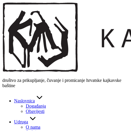
Skip
to
content
društvo za prikupljanje, čuvanje i promicanje hrvatske kajkavske
baštine
Naslovnica
Događanja
Obavijesti
Udruga
O nama