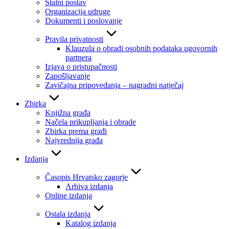
Stalni postav
Organizacija udruge
Dokumenti i poslovanje
Pravila privatnosti
Klauzula o obradi osobnih podataka ugovornih
partnera
Izjava o pristupačnosti
Zapošljavanje
Zavičajna pripovedanja – nagradni natječaj
Zbirka
Knjižna građa
Načela prikupljanja i obrade
Zbirka prema građi
Najvrednija građa
Izdanja
Časopis Hrvatsko zagorje
Arhiva izdanja
Online izdanja
Ostala izdanja
Katalog izdanja