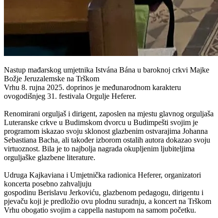
Nastup mađarskog umjetnika Istvána Bána u baroknoj crkvi Majke
Božje Jeruzalemske na Trškom
Vrhu 8. rujna 2025. doprinos je međunarodnom karakteru
ovogodišnjeg 31. festivala Orgulje Heferer.
Renomirani orguljaš i dirigent, zaposlen na mjestu glavnog orguljaša
Luteranske crkve u Budimskom dvorcu u Budimpešti svojim je
programom iskazao svoju sklonost glazbenim ostvarajima Johanna
Sebastiana Bacha, ali također izborom ostalih autora dokazao svoju
virtuoznost. Bila je to najbolja nagrada okupljenim ljubiteljima
orguljaške glazbene literature.
Udruga Kajkaviana i Umjetnička radionica Heferer, organizatori
koncerta posebno zahvaljuju
gospodinu Berislavu Jerkoviću, glazbenom pedagogu, dirigentu i
pjevaču koji je predložio ovu plodnu suradnju, a koncert na Trškom
Vrhu obogatio svojim a cappella nastupom na samom početku.