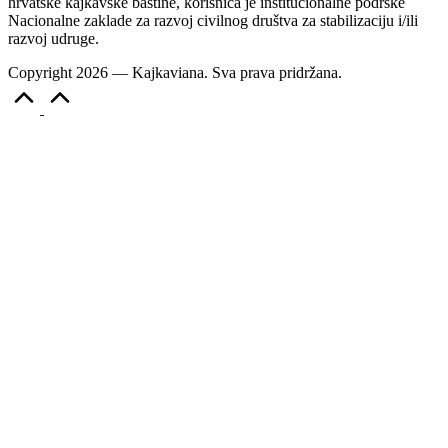
hrvatske kajkavske baštine, korisnica je institucionalne podrške
Nacionalne zaklade za razvoj civilnog društva za stabilizaciju i/ili
razvoj udruge.
Copyright 2026 — Kajkaviana. Sva prava pridržana.
Scroll
to
Top