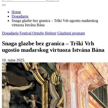
for:
Home
Događanja
Snaga glazbe bez granica – Trški Vrh ugostio mađarskog
virtuoza Istvána Bána
Posted
Događanja
Festival Orgulje Heferer
Glazbeni program
in
Snaga glazbe bez granica – Trški Vrh
ugostio mađarskog virtuoza Istvána Bána
10. rujna 2025.