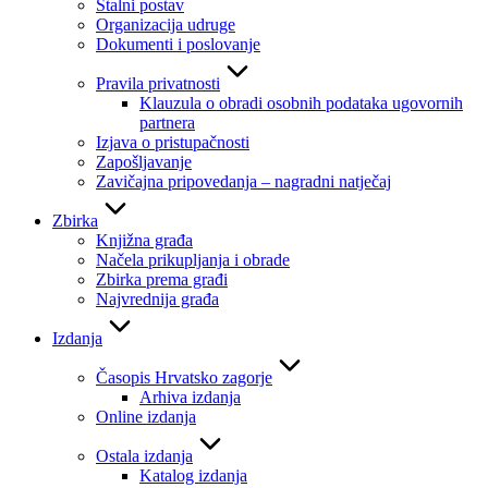
Stalni postav
Organizacija udruge
Dokumenti i poslovanje
Pravila privatnosti
Klauzula o obradi osobnih podataka ugovornih
partnera
Izjava o pristupačnosti
Zapošljavanje
Zavičajna pripovedanja – nagradni natječaj
Zbirka
Knjižna građa
Načela prikupljanja i obrade
Zbirka prema građi
Najvrednija građa
Izdanja
Časopis Hrvatsko zagorje
Arhiva izdanja
Online izdanja
Ostala izdanja
Katalog izdanja