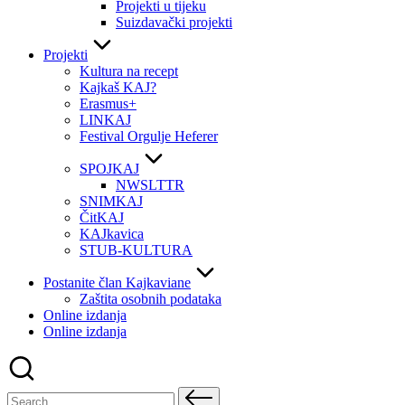
Projekti u tijeku
Suizdavački projekti
Projekti
Kultura na recept
Kajkaš KAJ?
Erasmus+
LINKAJ
Festival Orgulje Heferer
SPOJKAJ
NWSLTTR
SNIMKAJ
ČitKAJ
KAJkavica
STUB-KULTURA
Postanite član Kajkaviane
Zaštita osobnih podataka
Online izdanja
Online izdanja
Search