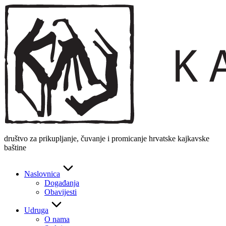
Skip
to
content
društvo za prikupljanje, čuvanje i promicanje hrvatske kajkavske
baštine
Naslovnica
Događanja
Obavijesti
Udruga
O nama