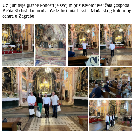
Uz ljubitelje glazbe koncert je svojim prisustvom uveličala gospođa
Beáta Siklósi, kulturni ataše iz Instituta Liszt – Mađarskog kulturnog
centra u Zagrebu.