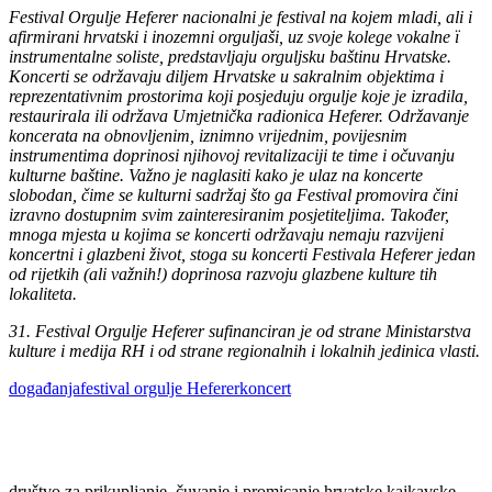
Festival Orgulje Heferer nacionalni je festival na kojem mladi, ali i
afirmirani hrvatski i inozemni orguljaši, uz svoje kolege vokalne ï
instrumentalne soliste, predstavljaju orguljsku baštinu Hrvatske.
Koncerti se održavaju diljem Hrvatske u sakralnim objektima i
reprezentativnim prostorima koji posjeduju orgulje koje je izradila,
restaurirala ili održava Umjetnička radionica Heferer. Održavanje
koncerata na obnovljenim, iznimno vrijednim, povijesnim
instrumentima doprinosi njihovoj revitalizaciji te time i očuvanju
kulturne baštine. Važno je naglasiti kako je ulaz na koncerte
slobodan, čime se kulturni sadržaj što ga Festival promovira čini
izravno dostupnim svim zainteresiranim posjetiteljima. Također,
mnoga mjesta u kojima se koncerti održavaju nemaju razvijeni
koncertni i glazbeni život, stoga su koncerti Festivala Heferer jedan
od rijetkih (ali važnih!) doprinosa razvoju
glazbene kulture tih
lokaliteta.
31. Festival Orgulje Heferer sufinanciran je od strane Ministarstva
kulture i medija RH i od strane regionalnih i lokalnih jedinica vlasti.
Tags:
događanja
festival orgulje Heferer
koncert
društvo za prikupljanje, čuvanje i promicanje hrvatske kajkavske