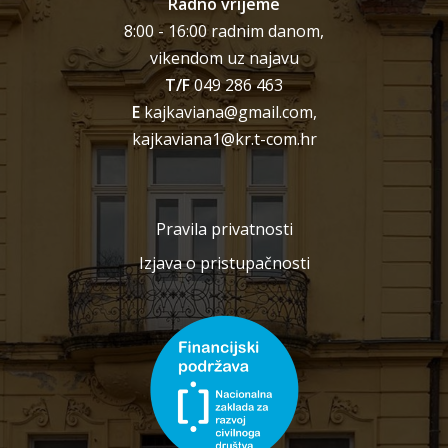
Radno vrijeme
8:00 - 16:00 radnim danom,
vikendom uz najavu
T/F
049 286 463
E
kajkaviana@gmail.com,
kajkaviana1@kr.t-com.hr
Pravila privatnosti
Izjava o pristupačnosti