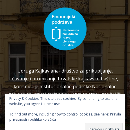
Udruga Kajkaviana- društvo za prikupljanje,
čuvanje i promicanje hrvatske kajkavske baštine,
korisnica je institucionalne podrške Nacionalne
zaklade za razvoj civilnog društva za stabilizaciju i/ili
Privacy & Cookies: This site uses cookies. By continuing to use this
razvoj udruge.
website, you agree to their use.
To find out more, including how to control cookies, see here:
Pravila
privatnosti i politika kolačića