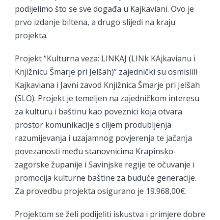
podijelimo što se sve događa u Kajkaviani. Ovo je
prvo izdanje biltena, a drugo slijedi na kraju
projekta.
Projekt “Kulturna veza: LINKAJ (LINk KAjkavianu i
Knjižnicu Šmarje pri Jelšah)” zajednički su osmislili
Kajkaviana i Javni zavod Knjižnica Šmarje pri Jelšah
(SLO). Projekt je temeljen na zajedničkom interesu
za kulturu i baštinu kao poveznici koja otvara
prostor komunikacije s ciljem produbljenja
razumijevanja i uzajamnog povjerenja te jačanja
povezanosti među stanovnicima Krapinsko-
zagorske županije i Savinjske regije te očuvanje i
promocija kulturne baštine za buduće generacije.
Za provedbu projekta osigurano je 19.968,00€.
Projektom se želi podijeliti iskustva i primjere dobre