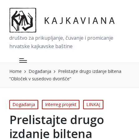
društvo za prikupljanje, čuvanje i promicanje
hrvatske kajkavske baštine
Home
Događanja
Prelistajte drugo izdanje biltena
“Obloček v susedovo dvorišče”
Posted
Događanja
Interreg projekt
LINKAJ
in
Prelistajte drugo
izdanje biltena