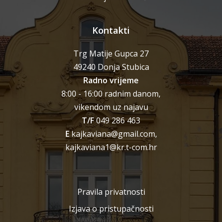
Kontakti
Trg Matije Gupca 27
49240 Donja Stubica
Radno vrijeme
8:00 - 16:00 radnim danom,
vikendom uz najavu
T/F
049 286 463
E
kajkaviana@gmail.com,
kajkaviana1@kr.t-com.hr
Pravila privatnosti
Izjava o pristupačnosti