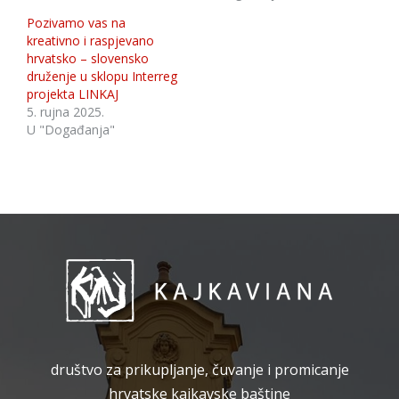
Pozivamo vas na
kreativno i raspjevano
hrvatsko – slovensko
druženje u sklopu Interreg
projekta LINKAJ
5. rujna 2025.
U "Događanja"
društvo za prikupljanje, čuvanje i promicanje
hrvatske kajkavske baštine