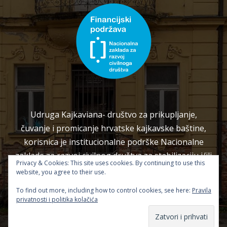
Udruga Kajkaviana- društvo za prikupljanje,
čuvanje i promicanje hrvatske kajkavske baštine,
korisnica je institucionalne podrške Nacionalne
zaklade za razvoj civilnog društva za stabilizaciju i/ili
Privacy & Cookies: This site uses cookies. By continuing to use this
razvoj udruge.
website, you agree to their use.
To find out more, including how to control cookies, see here:
Pravila
privatnosti i politika kolačića
Copyright 2026 — Kajkaviana. Sva prava pridržana.