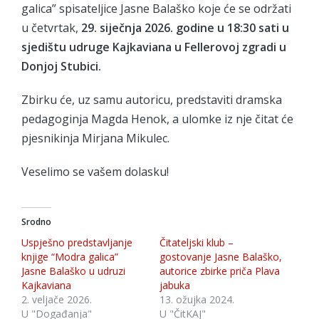
galica” spisateljice Jasne Balaško koje će se održati
u četvrtak,
29. siječnja 2026. godine u 18:30 sati u
sjedištu udruge Kajkaviana u Fellerovoj zgradi u
Donjoj Stubici.
Zbirku će, uz samu autoricu, predstaviti dramska
pedagoginja Magda Henok, a ulomke iz nje čitat će
pjesnikinja Mirjana Mikulec.
Veselimo se vašem dolasku!
Srodno
Uspješno predstavljanje
Čitateljski klub –
knjige “Modra galica”
gostovanje Jasne Balaško,
Jasne Balaško u udruzi
autorice zbirke priča Plava
Kajkaviana
jabuka
2. veljače 2026.
13. ožujka 2024.
U "Događanja"
U "ČitKAJ"