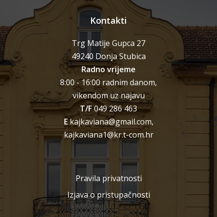
Kontakti
Trg Matije Gupca 27
49240 Donja Stubica
Radno vrijeme
8:00 - 16:00 radnim danom,
vikendom uz najavu
T/F
049 286 463
E
kajkaviana@gmail.com,
kajkaviana1@kr.t-com.hr
Pravila privatnosti
Izjava o pristupačnosti