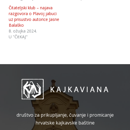
Čitateljski klub – najava
razgovora o Plavoj jabuci
uz prisustvo autorice Jasne
Balaško
8. ožujka 2024.
U "ČitKAJ"
društvo za prikupljanje, čuvanje i promicanje
hrvatske kajkavske baštine