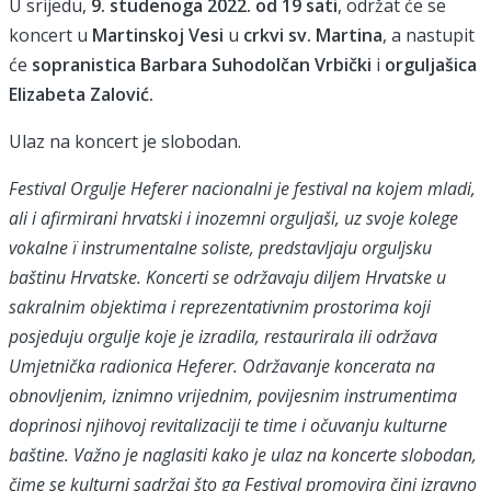
U srijedu,
9. studenoga 2022. od 19 sati
, održat će se
koncert u
Martinskoj Vesi
u
crkvi sv.
Martina
, a nastupit
će
sopranistica Barbara Suhodolčan Vrbički
i
orguljašica
Elizabeta Zalović.
Ulaz na koncert je slobodan.
Festival Orgulje Heferer nacionalni je festival na kojem mladi,
ali i afirmirani hrvatski i inozemni orguljaši, uz svoje kolege
vokalne ï instrumentalne soliste, predstavljaju orguljsku
baštinu Hrvatske. Koncerti se održavaju diljem Hrvatske u
sakralnim objektima i reprezentativnim prostorima koji
posjeduju orgulje koje je izradila, restaurirala ili održava
Umjetnička radionica Heferer. Održavanje koncerata na
obnovljenim, iznimno vrijednim, povijesnim instrumentima
doprinosi njihovoj revitalizaciji te time i očuvanju kulturne
baštine. Važno je naglasiti kako je ulaz na koncerte slobodan,
čime se kulturni sadržaj što ga Festival promovira čini izravno