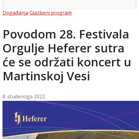
Posted
Događanja
Glazbeni program
in
Povodom 28. Festivala
Orgulje Heferer sutra
će se održati koncert u
Martinskoj Vesi
8. studenoga 2022.