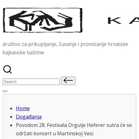
Skip
to
content
društvo za prikupljanje, čuvanje i promicanje hrvatske
kajkavske baštine
Search
for:
Home
Događanja
Povodom 28. Festivala Orgulje Heferer sutra će se
održati koncert u Martinskoj Vesi