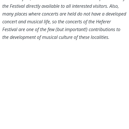
the Festival directly available to all interested visitors. Also,
many places where concerts are held do not have a developed
concert and musical life, so the concerts of the Heferer
Festival are one of the few (but important!) contributions to
the development of musical culture of these localities.
društvo za prikupljanje, čuvanje i promicanje hrvatske
kajkavske baštine
Kontakti
Trg Matije Gupca 27
49240 Donja Stubica
Radno vrijeme
8:00 - 16:00 radnim danom,
vikendom uz najavu