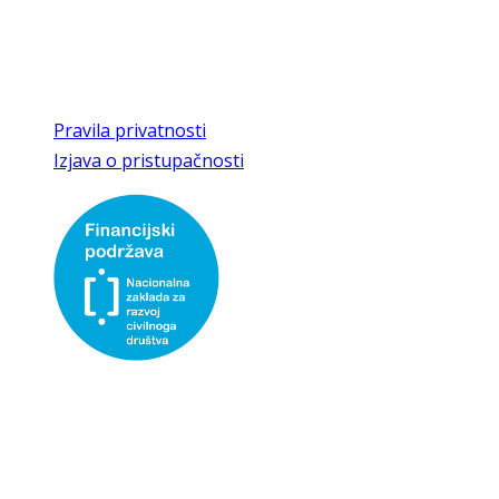
T/F
049 286 463
E
kajkaviana@gmail.com,
kajkaviana1@kr.t-com.hr
Pravila privatnosti
Izjava o pristupačnosti
Udruga Kajkaviana- društvo za prikupljanje, čuvanje i
promicanje hrvatske kajkavske baštine, korisnica je
institucionalne podrške Nacionalne zaklade za razvoj
civilnog društva za stabilizaciju i/ili razvoj udruge.