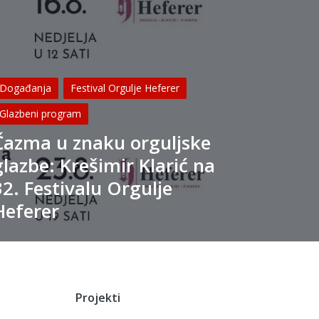
osted
Događanja
Festival Orgulje Heferer
Glazbeni program
Čazma u znaku orguljske
glazbe: Krešimir Klarić na
32. Festivalu Orgulje
Heferer
Projekti