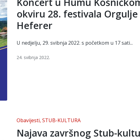
Koncert u Humu Košničko
okviru 28. festivala Orgulje
Heferer
U nedjelju, 29. svibnja 2022. s početkom u 17 sati...
24. svibnja 2022.
Posted
Obavijesti
STUB-KULTURA
in
Najava završnog Stub-kult