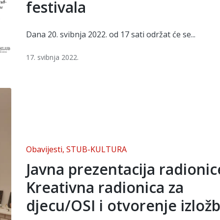
festivala
Dana 20. svibnja 2022. od 17 sati održat će se...
17. svibnja 2022.
Posted
Obavijesti
STUB-KULTURA
in
Javna prezentacija radionic
Kreativna radionica za
djecu/OSI i otvorenje izlož