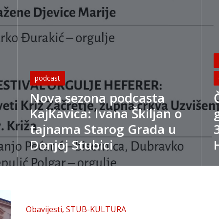
P
in
Posted
podcast
in
Nova sezona podcasta
KajKavica: Ivana Škiljan o
tajnama Starog Grada u
Donjoj Stubici
Posted
Obavijesti
STUB-KULTURA