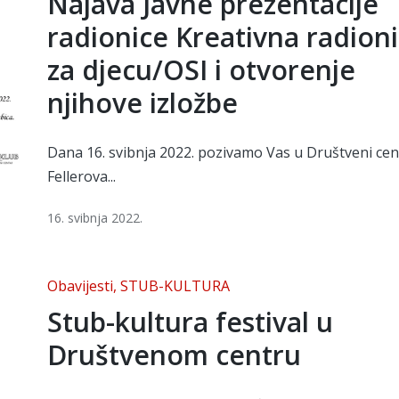
Najava Javne prezentacije
radionice Kreativna radion
za djecu/OSI i otvorenje
njihove izložbe
Dana 16. svibnja 2022. pozivamo Vas u Društveni cen
Fellerova...
16. svibnja 2022.
Posted
Obavijesti
STUB-KULTURA
in
Stub-kultura festival u
Društvenom centru