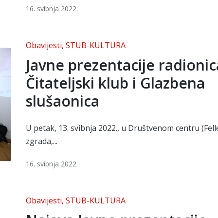
16. svibnja 2022.
Posted
Obavijesti
STUB-KULTURA
in
Javne prezentacije radionic
Čitateljski klub i Glazbena
slušaonica
U petak, 13. svibnja 2022., u Društvenom centru (Fel
zgrada,...
16. svibnja 2022.
Posted
Obavijesti
STUB-KULTURA
in