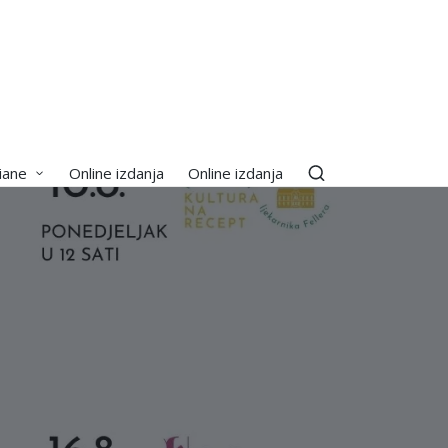
iane
Online izdanja
Online izdanja