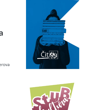
a
lerova