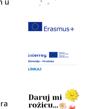
m u
ura