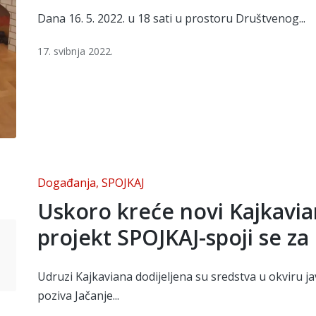
Dana 16. 5. 2022. u 18 sati u prostoru Društvenog...
17. svibnja 2022.
Posted
Događanja
SPOJKAJ
in
Uskoro kreće novi Kajkavia
projekt SPOJKAJ-spoji se za 
Udruzi Kajkaviana dodijeljena su sredstva u okviru j
poziva Jačanje...