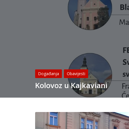
Posted
Događanja
Obavijesti
in
Kolovoz u Kajkaviani