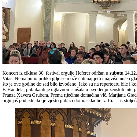
Koncert iz ciklusa 30. festival orgulje Heferer održan u
subotu 14.12
Vitas. Nema puno prilika gdje se može čuti najrjeđi i najviši muški gl
što je ove godine do sad bilo izvođeno. Iako su na repertoaru bile i 
F. Handela, publika ih je uglavnom slušala u izvođenju ženskih interp
Franza Xavera Grubera. Prema riječima domaćina vlč. Marijana Gradi
orguljaš podjednako je vješto publici donio skladbe iz 16. i 17. stoljeć