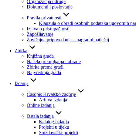
Organizacija udruge
Dokumenti i poslovanje
Pravila privatnosti
Klauzula o obradi osobnih podataka ugovornih par
Izjava o pristupačnosti
Zapošljavanje
Zavičajna pripovedanja – nagradni natječaj
Zbirka
Knjižna građa
Načela prikupljanja i obrade
Zbirka prema građi
Najvrednija građa
Izdanja
Časopis Hrvatsko zagorje
Arhiva izdanja
Online izdanja
Ostala izdanja
Katalog izdanja
Projekti u tijeku
Suizdavački projekti