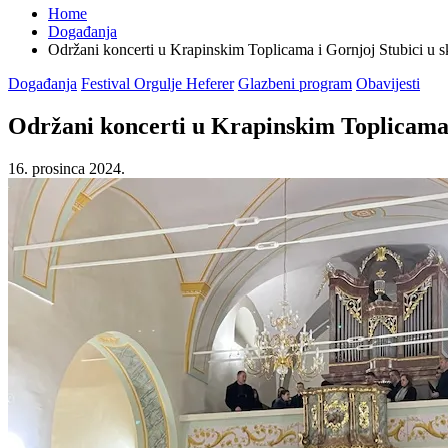
Home
Događanja
Održani koncerti u Krapinskim Toplicama i Gornjoj Stubici u sk
Posted
Događanja
Festival Orgulje Heferer
Glazbeni program
Obavijesti
in
Održani koncerti u Krapinskim Toplicama i
16. prosinca 2024.