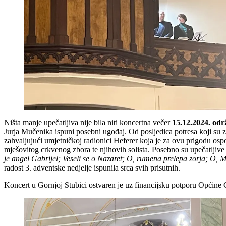
Ništa manje upečatljiva nije bila niti koncertna večer
15.12.2024. odr
Jurja Mučenika ispuni posebni ugođaj. Od posljedica potresa koji su 
zahvaljujući umjetničkoj radionici Heferer koja je za ovu prigodu ospo
mješovitog crkvenog zbora te njihovih solista. Posebno su upečatljive
je angel Gabrijel; Veseli se o Nazaret; O, rumena prelepa zorja; O, Ma
radost 3. adventske nedjelje ispunila srca svih prisutnih.
Koncert u Gornjoj Stubici ostvaren je uz financijsku potporu Općine