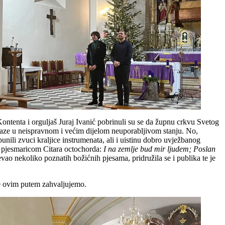
Kontenta i orguljaš Juraj Ivanić pobrinuli su se da župnu crkvu Svetog
alaze u neispravnom i većim dijelom neuporabljivom stanju. No,
nili zvuci kraljice instrumenata, ali i uistinu dobro uvježbanog
m pjesmaricom Citara octochorda:
I na zemlje bud mir ljudem; Poslan
evao nekoliko poznatih božićnih pjesama, pridružila se i publika te je
se ovim putem zahvaljujemo.