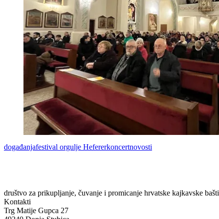
Tags:
događanja
festival orgulje Heferer
koncert
novosti
društvo za prikupljanje, čuvanje i promicanje hrvatske kajkavske bašt
Kontakti
Trg Matije Gupca 27