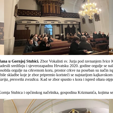
žana u Gornjoj Stubici.
Zbor Vokalisti sv. Jurja pod ravnanjem Ivice 
zadesili središnju i sjeverozapadnu Hrvatsku 2020. godine orgulje se n
sobila orgulje na crkvenom koru, prostor crkve na poseban su način ispu
 bile skladbe koje je zbor pripremio koristeći se najstarijom kajkavsko
rija, presvetla zvezdica.
Kad se zbor spustio s kora i ispred oltara otpj
 Gornja Stubica i općinskog načelnika, gospodina Krizmanića, kojima 