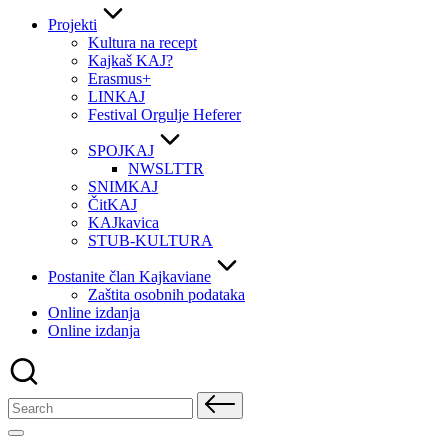
Projekti
Kultura na recept
Kajkaš KAJ?
Erasmus+
LINKAJ
Festival Orgulje Heferer
SPOJKAJ
NWSLTTR
SNIMKAJ
ČitKAJ
KAJkavica
STUB-KULTURA
Postanite član Kajkaviane
Zaštita osobnih podataka
Online izdanja
Online izdanja
Search
for: