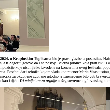
.2024. u Krapinskim Toplicama
bio je prava glazbena poslastica. Na
as, a u Zagorju gotovo da i ne postoje. Vjerna publika koja prati ciklus
kompozicije koje nisu rijetko izvođene na koncertima ovog festivala, pop
reta. Posebni dar i tehnika kojom vlada kontratenor Marin Vitas uistinu
nšćaka za okupljene župljane ugodno je iznenađenje bilo čuti bravuro
a kao i djelo
Tri minijature za orgulje
našeg suvremenog hrvatskog komp