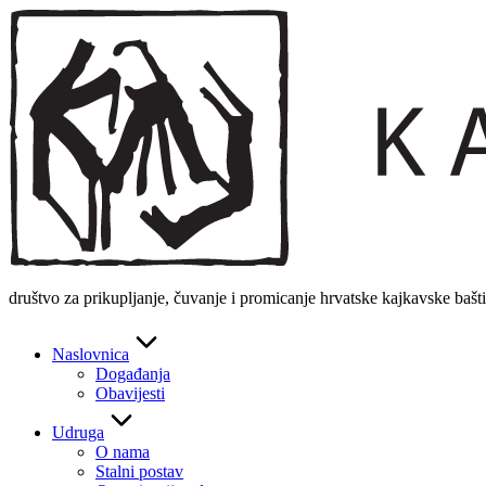
Skip
to
content
društvo za prikupljanje, čuvanje i promicanje hrvatske kajkavske bašt
Naslovnica
Događanja
Obavijesti
Udruga
O nama
Stalni postav