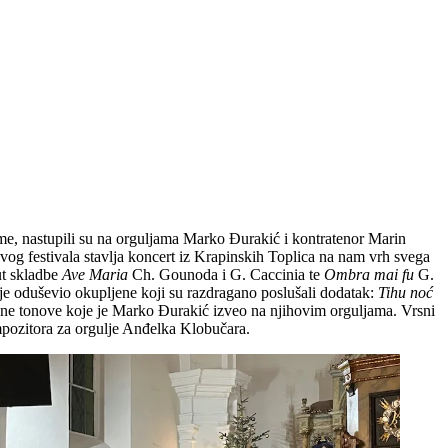
ime, nastupili su na orguljama Marko Đurakić i kontratenor Marin
 ovog festivala stavlja koncert iz Krapinskih Toplica na nam vrh svega
ut skladbe
Ave Maria
Ch. Gounoda i G. Caccinia te
Ombra mai fu
G.
 je oduševio okupljene koji su razdragano poslušali dodatak:
Tihu noć
zne tonove koje je Marko Đurakić izveo na njihovim orguljama. Vrsni
ozitora za orgulje Anđelka Klobučara.