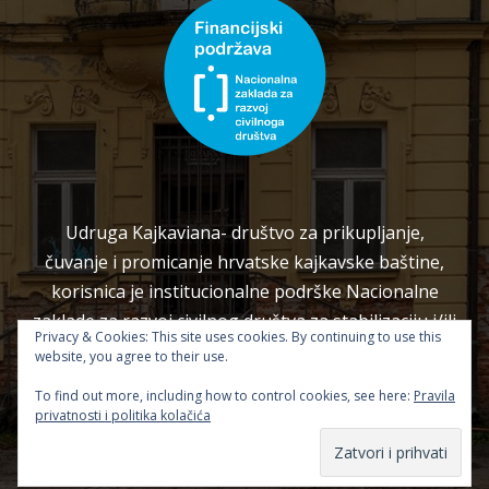
Udruga Kajkaviana- društvo za prikupljanje,
čuvanje i promicanje hrvatske kajkavske baštine,
korisnica je institucionalne podrške Nacionalne
zaklade za razvoj civilnog društva za stabilizaciju i/ili
Privacy & Cookies: This site uses cookies. By continuing to use this
razvoj udruge.
website, you agree to their use.
To find out more, including how to control cookies, see here:
Pravila
privatnosti i politika kolačića
Copyright 2026 — Kajkaviana. Sva prava pridržana.