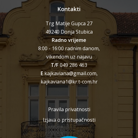
Kontakti
Trg Matije Gupca 27
49240 Donja Stubica
Radno vrijeme
8:00 - 16:00 radnim danom,
vikendom uz najavu
T/F
049 286 463
E
kajkaviana@gmail.com,
kajkaviana1@kr.t-com.hr
Pravila privatnosti
Izjava o pristupačnosti