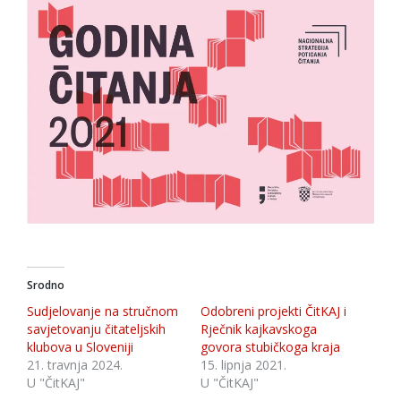
Srodno
Sudjelovanje na stručnom
Odobreni projekti ČitKAJ i
savjetovanju čitateljskih
Rječnik kajkavskoga
klubova u Sloveniji
govora stubičkoga kraja
21. travnja 2024.
15. lipnja 2021.
U "ČitKAJ"
U "ČitKAJ"