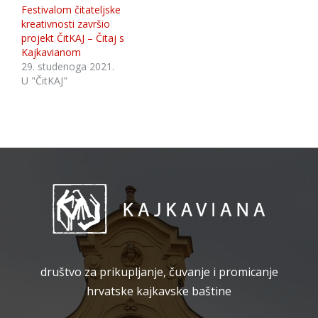
Festivalom čitateljske
kreativnosti završio
projekt ČitKAJ – Čitaj s
Kajkavianom
29. studenoga 2021.
U "ČitKAJ"
društvo za prikupljanje, čuvanje i promicanje
hrvatske kajkavske baštine