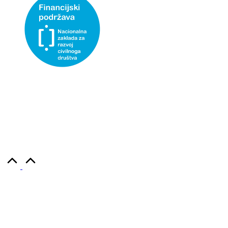
Udruga Kajkaviana- društvo za prikupljanje, čuvanje i
promicanje hrvatske kajkavske baštine, korisnica je
institucionalne podrške Nacionalne zaklade za razvoj
civilnog društva za stabilizaciju i/ili razvoj udruge.
Copyright 2026 — Kajkaviana. Sva prava pridržana.
Scroll
to
Top