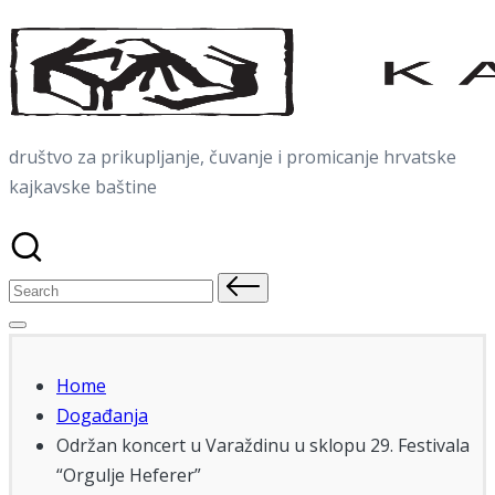
Skip
to
content
društvo za prikupljanje, čuvanje i promicanje hrvatske
kajkavske baštine
Search
for:
Home
Događanja
Održan koncert u Varaždinu u sklopu 29. Festivala
“Orgulje Heferer”