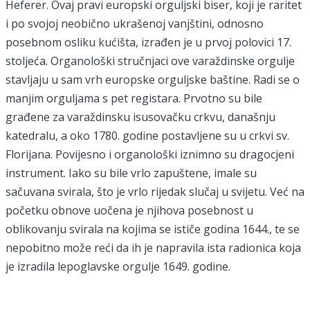
Heferer. Ovaj pravi europski orguljski biser, koji je raritet
i po svojoj neobično ukrašenoj vanjštini, odnosno
posebnom osliku kućišta, izrađen je u prvoj polovici 17.
stoljeća. Organološki stručnjaci ove varaždinske orgulje
stavljaju u sam vrh europske orguljske baštine. Radi se o
manjim orguljama s pet registara. Prvotno su bile
građene za varaždinsku isusovačku crkvu, današnju
katedralu, a oko 1780. godine postavljene su u crkvi sv.
Florijana. Povijesno i organološki iznimno su dragocjeni
instrument. Iako su bile vrlo zapuštene, imale su
sačuvana svirala, što je vrlo rijedak slučaj u svijetu. Već na
početku obnove uočena je njihova posebnost u
oblikovanju svirala na kojima se ističe godina 1644., te se
nepobitno može reći da ih je napravila ista radionica koja
je izradila lepoglavske orgulje 1649. godine.