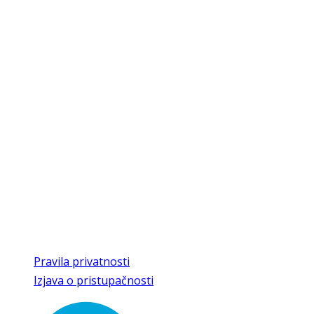
društvo za prikupljanje, čuvanje i promicanje hrvatske
kajkavske baštine
Kontakti
Trg Matije Gupca 27
49240 Donja Stubica
Radno vrijeme
8:00 - 16:00 radnim danom,
vikendom uz najavu
T/F
049 286 463
E
kajkaviana@gmail.com,
kajkaviana1@kr.t-com.hr
Pravila privatnosti
Izjava o pristupačnosti