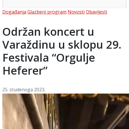
Posted
Događanja
Glazbeni program
Novosti
Obavijesti
in
Održan koncert u
Varaždinu u sklopu 29.
Festivala “Orgulje
Heferer”
25. studenoga 2023.