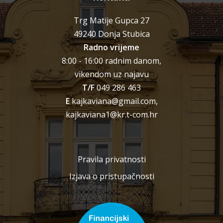
Trg Matije Gupca 27
49240 Donja Stubica
Radno vrijeme
8:00 - 16:00 radnim danom,
vikendom uz najavu
T/F
049 286 463
E
kajkaviana@gmail.com,
kajkaviana1@kr.t-com.hr
Pravila privatnosti
Izjava o pristupačnosti