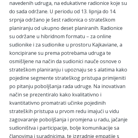
navedenih udruga, na edukativne radionice koje su
do sada održane. U periodu od 13. lipnja do 14.
srpnja održano je šest radionica o strateškom
planiranju od ukupno deset planiranih. Radionice
su održane u hibridnom formatu – za online
sudionike i za sudionike u prostoru Kajkaviane, a
koncipirane su prema potrebama udruga te
osmišljene na način da sudionici nauče osnove o
strateškom planiranju i upoznaju se s alatima kako
pojedine segmente strateškog pristupa primijeniti
po pitanju poboljšanja rada udruge. Na inovativan
način se prezentiralo kako kvalitativno i
kvantitativno promatrati učinke pojedinih
strateških pristupa u prvom redu imajući u vidu
zagovaranje poboljšanja i promjena u radu, jačanje
sudioništva i participacije, bolje komunikacije sa
članovima i suradnicima, te izgradnje empatije s