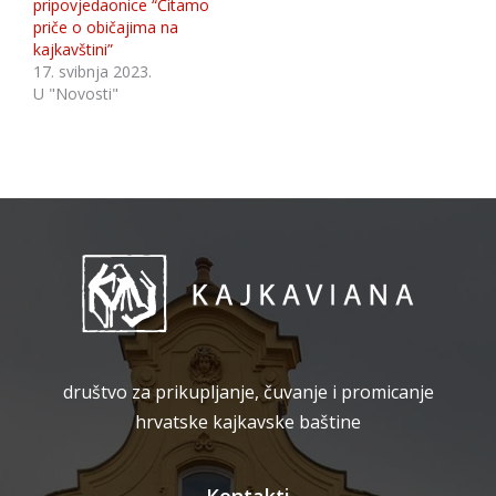
pripovjedaonice “Čitamo
priče o običajima na
kajkavštini”
17. svibnja 2023.
U "Novosti"
društvo za prikupljanje, čuvanje i promicanje
hrvatske kajkavske baštine
Kontakti