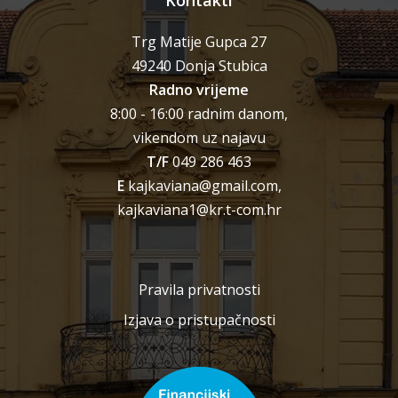
Trg Matije Gupca 27
49240 Donja Stubica
Radno vrijeme
8:00 - 16:00 radnim danom,
vikendom uz najavu
T/F
049 286 463
E
kajkaviana@gmail.com,
kajkaviana1@kr.t-com.hr
Pravila privatnosti
Izjava o pristupačnosti