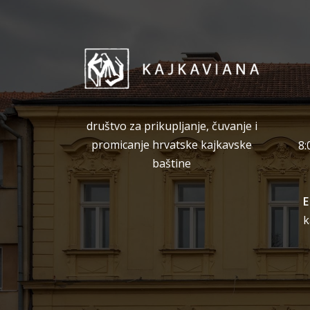
društvo za prikupljanje, čuvanje i
promicanje hrvatske kajkavske
8:
baštine
E
k