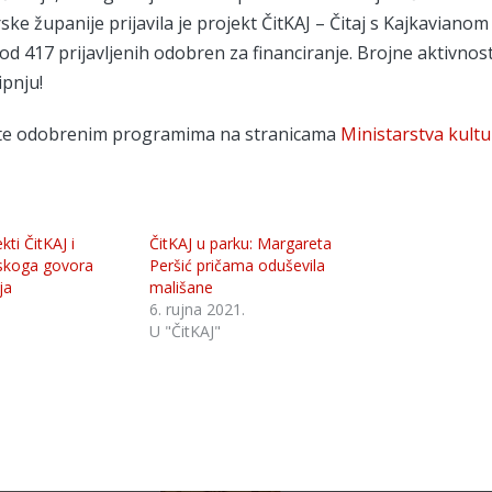
e županije prijavila je projekt ČitKAJ – Čitaj s Kajkavianom 
d 417 prijavljenih odobren za financiranje. Brojne aktivnost
ipnju!
u te odobrenim programima na stranicama
Ministarstva kultu
ti ČitKAJ i
ČitKAJ u parku: Margareta
vskoga govora
Peršić pričama oduševila
ja
mališane
.
6. rujna 2021.
U "ČitKAJ"