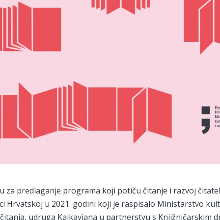
 za predlaganje programa koji potiču čitanje i razvoj čitate
ci Hrvatskoj u 2021. godini koji je raspisalo Ministarstvo kul
čitanja, udruga Kajkaviana u partnerstvu s Knjižničarskim 