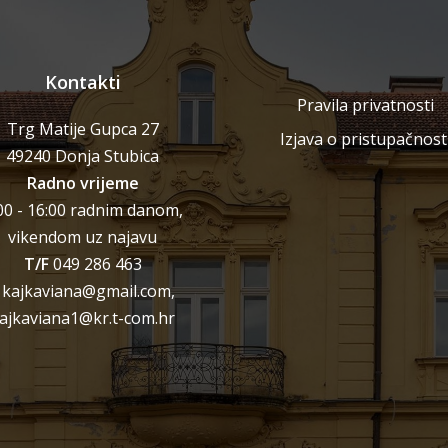
Kontakti
Pravila privatnosti
Trg Matije Gupca 27
Izjava o pristupačnost
49240 Donja Stubica
Radno vrijeme
00 - 16:00 radnim danom,
vikendom uz najavu
T/F
049 286 463
kajkaviana@gmail.com,
ajkaviana1@kr.t-com.hr