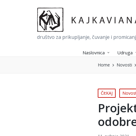
društvo za prikupljanje, čuvanje i promican
Naslovnica
Udruga
Home
Novosti
Posted
ČitKAJ
Novost
in
Projek
odobre