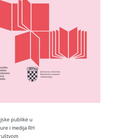
ljske publike u
ture i medija RH
društvom