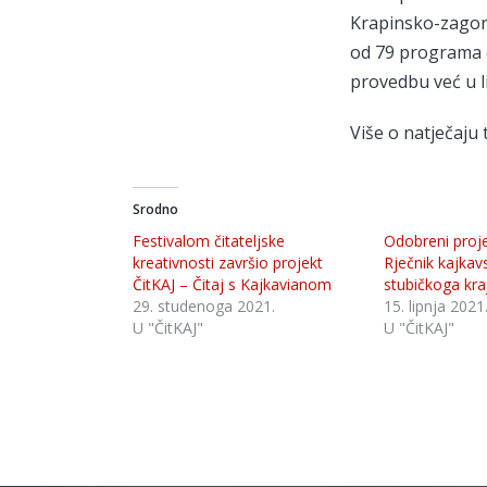
Krapinsko-zagorsk
od 79 programa o
provedbu već u l
Više o natječaj
Srodno
Festivalom čitateljske
Odobreni projek
kreativnosti završio projekt
Rječnik kajka
ČitKAJ – Čitaj s Kajkavianom
stubičkoga kra
29. studenoga 2021.
15. lipnja 2021
U "ČitKAJ"
U "ČitKAJ"