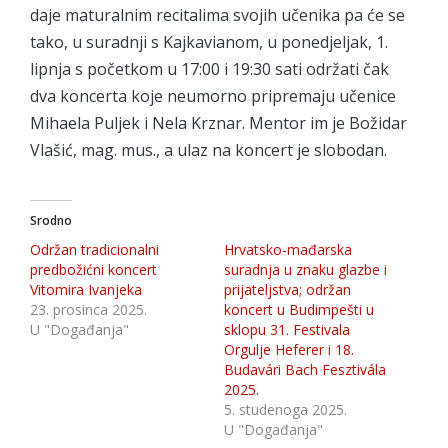
daje maturalnim recitalima svojih učenika pa će se
tako, u suradnji s Kajkavianom, u ponedjeljak, 1.
lipnja s početkom u 17:00 i 19:30 sati održati čak
dva koncerta koje neumorno pripremaju učenice
Mihaela Puljek i Nela Krznar. Mentor im je Božidar
Vlašić, mag. mus., a ulaz na koncert je slobodan.
Srodno
Održan tradicionalni
Hrvatsko-mađarska
predbožićni koncert
suradnja u znaku glazbe i
Vitomira Ivanjeka
prijateljstva; održan
23. prosinca 2025.
koncert u Budimpešti u
U "Događanja"
sklopu 31. Festivala
Orgulje Heferer i 18.
Budavári Bach Fesztivála
2025.
5. studenoga 2025.
U "Događanja"