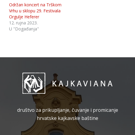
Održan koncert na Trškom
Vrhu u sklopu 29. Festivala
Orgulje Heferer
12. rujna 2023.
U "Događanja"
društvo za prikupljanje, čuvanje i promicanje
hrvatske kajkavske baštine