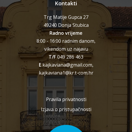
Kontakti
Trg Matije Gupca 27
49240 Donja Stubica
Radno vrijeme
8:00 - 16:00 radnim danom,
vikendom uz najavu
T/F
049 286 463
E
kajkaviana@gmail.com,
kajkaviana1@kr.t-com.hr
Pravila privatnosti
Izjava o pristupačnosti