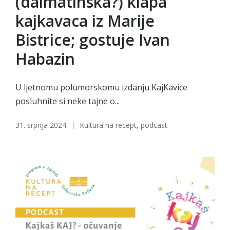
(dalmatinska?) klapa
kajkavaca iz Marije
Bistrice; gostuje Ivan
Habazin
U ljetnomu polumorskomu izdanju KajKavice
posluhnite si neke tajne o...
Tags:
31. srpnja 2024.
Kultura na recept
,
podcast