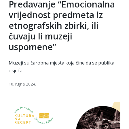
in
Predavanje “Emocionalna
vrijednost predmeta iz
etnografskih zbirki, ili
čuvaju li muzeji
uspomene”
Muzeji su čarobna mjesta koja čine da se publika
osjeća...
10. rujna 2024.