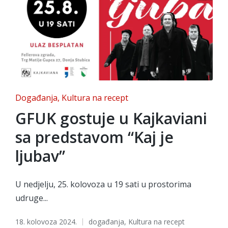
Posted
Događanja
Kultura na recept
in
GFUK gostuje u Kajkaviani
sa predstavom “Kaj je
ljubav”
U nedjelju, 25. kolovoza u 19 sati u prostorima
udruge...
Tags:
18. kolovoza 2024.
događanja
,
Kultura na recept