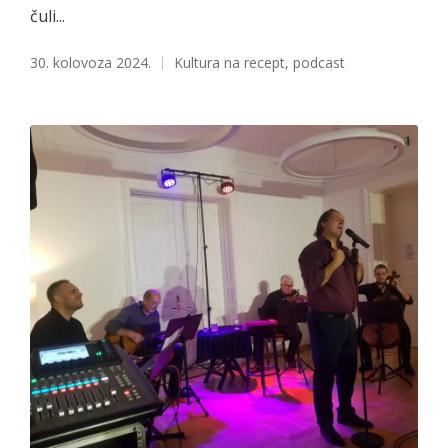
čuli...
Tags:
30. kolovoza 2024.
Kultura na recept
,
podcast