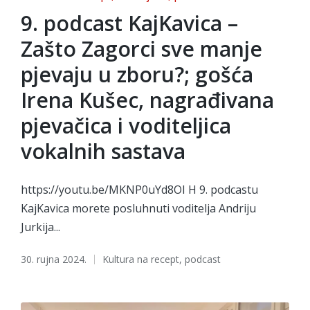
in
9. podcast KajKavica –
Zašto Zagorci sve manje
pjevaju u zboru?; gošća
Irena Kušec, nagrađivana
pjevačica i voditeljica
vokalnih sastava
https://youtu.be/MKNP0uYd8OI H 9. podcastu
KajKavica morete posluhnuti voditelja Andriju
Jurkija...
Tags:
30. rujna 2024.
Kultura na recept
,
podcast