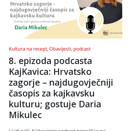
Posted
Kultura na recept
Obavijesti
podcast
in
8. epizoda podcasta
KajKavica: Hrvatsko
zagorje – najdugovječniji
časopis za kajkavsku
kulturu; gostuje Daria
Mikulec
Ljudi naši, Kajkavianin podcast preselil se na