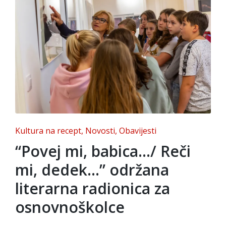
Posted
Kultura na recept
Novosti
Obavijesti
in
“Povej mi, babica…/ Reči
mi, dedek…” održana
literarna radionica za
osnovnoškolce