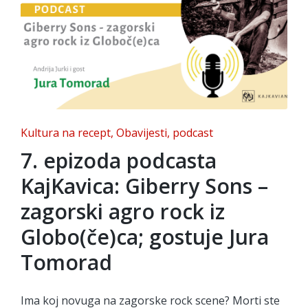
Posted
Kultura na recept
Obavijesti
podcast
in
7. epizoda podcasta
KajKavica: Giberry Sons –
zagorski agro rock iz
Globo(če)ca; gostuje Jura
Tomorad
Ima koj novuga na zagorske rock scene? Morti ste