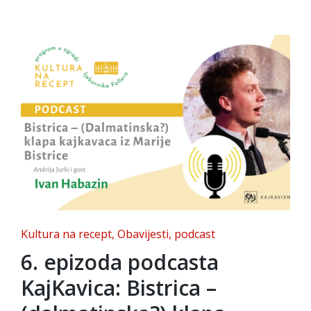
Posted
Kultura na recept
Obavijesti
podcast
in
6. epizoda podcasta
KajKavica: Bistrica –