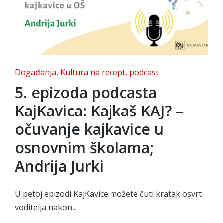
Posted
Događanja
Kultura na recept
podcast
in
5. epizoda podcasta
KajKavica: Kajkaš KAJ? –
očuvanje kajkavice u
osnovnim školama;
Andrija Jurki
U petoj epizodi KajKavice možete čuti kratak osvrt
voditelja nakon...