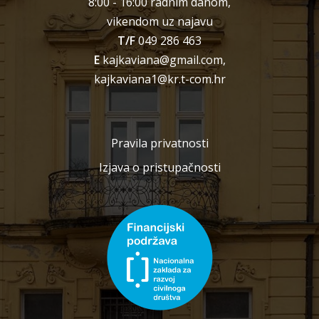
8:00 - 16:00 radnim danom,
vikendom uz najavu
T/F
049 286 463
E
kajkaviana@gmail.com,
kajkaviana1@kr.t-com.hr
Pravila privatnosti
Izjava o pristupačnosti