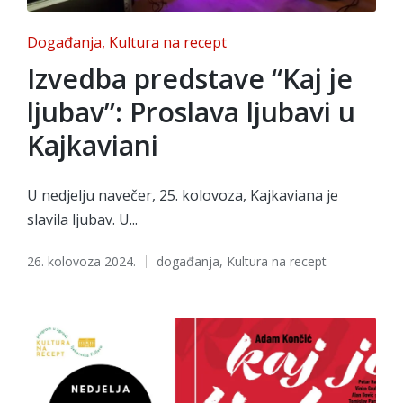
Posted
Događanja
Kultura na recept
in
Izvedba predstave “Kaj je
ljubav”: Proslava ljubavi u
Kajkaviani
U nedjelju navečer, 25. kolovoza, Kajkaviana je
slavila ljubav. U...
Tags:
26. kolovoza 2024.
događanja
,
Kultura na recept