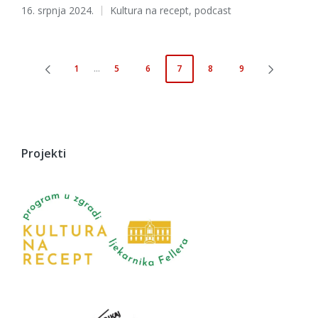
Tags:
16. srpnja 2024.
Kultura na recept
,
podcast
Brojevi
1
…
5
6
7
8
9
PREVIOUS
NEXT
stranica
PAGE
PAGE
objava
Projekti