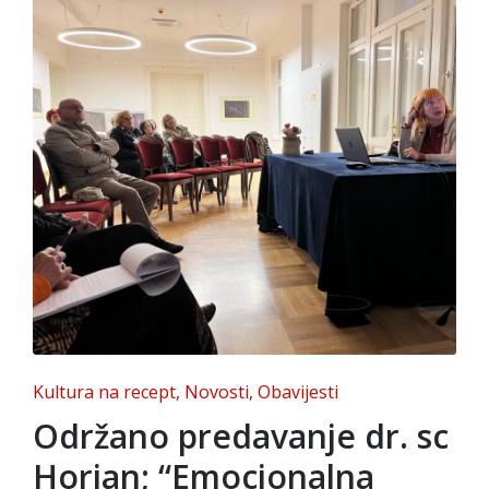
Posted
Kultura na recept
Novosti
Obavijesti
in
Održano predavanje dr. sc
Horjan; “Emocionalna