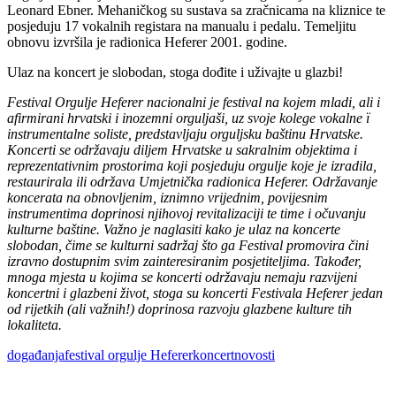
Leonard Ebner. Mehaničkog su sustava sa zračnicama na kliznice te
posjeduju 17 vokalnih registara na manualu i pedalu. Temeljitu
obnovu izvršila je radionica Heferer 2001. godine.
Ulaz na koncert je slobodan, stoga dođite i uživajte u glazbi!
Festival Orgulje Heferer nacionalni je festival na kojem mladi, ali i
afirmirani hrvatski i inozemni orguljaši, uz svoje kolege vokalne ï
instrumentalne soliste, predstavljaju orguljsku baštinu Hrvatske.
Koncerti se održavaju diljem Hrvatske u sakralnim objektima i
reprezentativnim prostorima koji posjeduju orgulje koje je izradila,
restaurirala ili održava Umjetnička radionica Heferer. Održavanje
koncerata na obnovljenim, iznimno vrijednim, povijesnim
instrumentima doprinosi njihovoj revitalizaciji te time i očuvanju
kulturne baštine. Važno je naglasiti kako je ulaz na koncerte
slobodan, čime se kulturni sadržaj što ga Festival promovira čini
izravno dostupnim svim zainteresiranim posjetiteljima. Također,
mnoga mjesta u kojima se koncerti održavaju nemaju razvijeni
koncertni i glazbeni život, stoga su koncerti Festivala Heferer jedan
od rijetkih (ali važnih!) doprinosa razvoju glazbene kulture tih
lokaliteta.
Tags:
događanja
festival orgulje Heferer
koncert
novosti