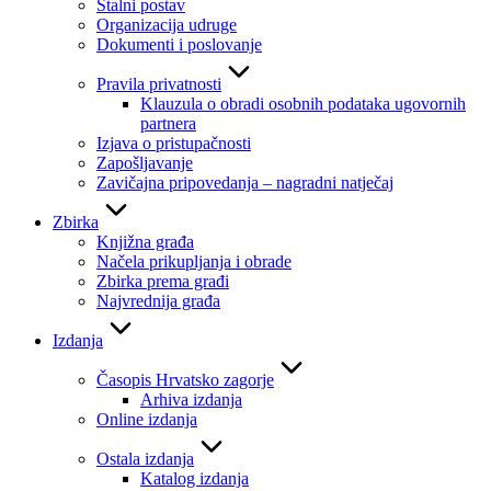
Stalni postav
Organizacija udruge
Dokumenti i poslovanje
Pravila privatnosti
Klauzula o obradi osobnih podataka ugovornih
partnera
Izjava o pristupačnosti
Zapošljavanje
Zavičajna pripovedanja – nagradni natječaj
Zbirka
Knjižna građa
Načela prikupljanja i obrade
Zbirka prema građi
Najvrednija građa
Izdanja
Časopis Hrvatsko zagorje
Arhiva izdanja
Online izdanja
Ostala izdanja
Katalog izdanja