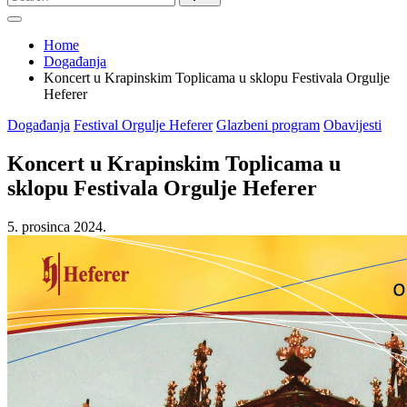
for:
Home
Događanja
Koncert u Krapinskim Toplicama u sklopu Festivala Orgulje
Heferer
Posted
Događanja
Festival Orgulje Heferer
Glazbeni program
Obavijesti
in
Koncert u Krapinskim Toplicama u
sklopu Festivala Orgulje Heferer
5. prosinca 2024.