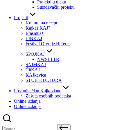
Projekti u tijeku
Suizdavački projekti
Projekti
Kultura na recept
Kajkaš KAJ?
Erasmus+
LINKAJ
Festival Orgulje Heferer
SPOJKAJ
NWSLTTR
SNIMKAJ
ČitKAJ
KAJkavica
STUB-KULTURA
Postanite član Kajkaviane
Zaštita osobnih podataka
Online izdanja
Online izdanja
Search