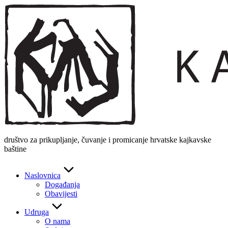
Skip
to
content
društvo za prikupljanje, čuvanje i promicanje hrvatske kajkavske
baštine
Naslovnica
Događanja
Obavijesti
Udruga
O nama