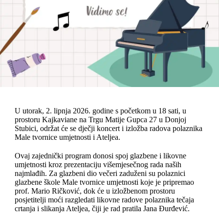
U utorak, 2. lipnja 2026. godine s početkom u 18 sati, u
prostoru Kajkaviane na Trgu Matije Gupca 27 u Donjoj
Stubici, održat će se dječji koncert i izložba radova polaznika
Male tvornice umjetnosti i Ateljea.
Ovaj zajednički program donosi spoj glazbene i likovne
umjetnosti kroz prezentaciju višemjesečnog rada naših
najmlađih. Za glazbeni dio večeri zaduženi su polaznici
glazbene škole Male tvornice umjetnosti koje je pripremao
prof. Mario Ričković, dok će u izložbenom prostoru
posjetitelji moći razgledati likovne radove polaznika tečaja
crtanja i slikanja Ateljea, čiji je rad pratila Jana Đurđević.