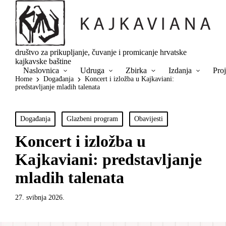
društvo za prikupljanje, čuvanje i promicanje hrvatske
kajkavske baštine
Naslovnica
Udruga
Zbirka
Izdanja
Proj
Home
Događanja
Koncert i izložba u Kajkaviani:
predstavljanje mladih talenata
Posted
Događanja
Glazbeni program
Obavijesti
in
Koncert i izložba u
Kajkaviani: predstavljanje
mladih talenata
27. svibnja 2026.