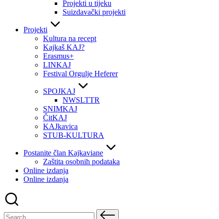
Projekti u tijeku
Suizdavački projekti
Projekti
Kultura na recept
Kajkaš KAJ?
Erasmus+
LINKAJ
Festival Orgulje Heferer
SPOJKAJ
NWSLTTR
SNIMKAJ
ČitKAJ
KAJkavica
STUB-KULTURA
Postanite član Kajkaviane
Zaštita osobnih podataka
Online izdanja
Online izdanja
Search