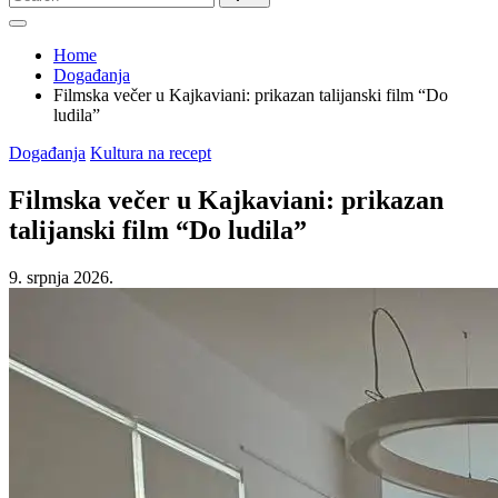
for:
Home
Događanja
Filmska večer u Kajkaviani: prikazan talijanski film “Do
ludila”
Posted
Događanja
Kultura na recept
in
Filmska večer u Kajkaviani: prikazan
talijanski film “Do ludila”
9. srpnja 2026.