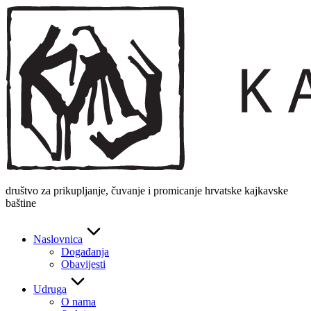
Skip
to
content
društvo za prikupljanje, čuvanje i promicanje hrvatske kajkavske
baštine
Naslovnica
Događanja
Obavijesti
Udruga
O nama