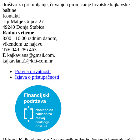
društvo za prikupljanje, čuvanje i promicanje hrvatske kajkavske
baštine
Kontakti
Trg Matije Gupca 27
49240 Donja Stubica
Radno vrijeme
8:00 - 16:00 radnim danom,
vikendom uz najavu
T/F
049 286 463
E
kajkaviana@gmail.com,
kajkaviana1@kr.t-com.hr
Pravila privatnosti
Izjava o pristupačnosti
Udruga Kajkaviana- društvo za prikupljanje, čuvanje i promicanje