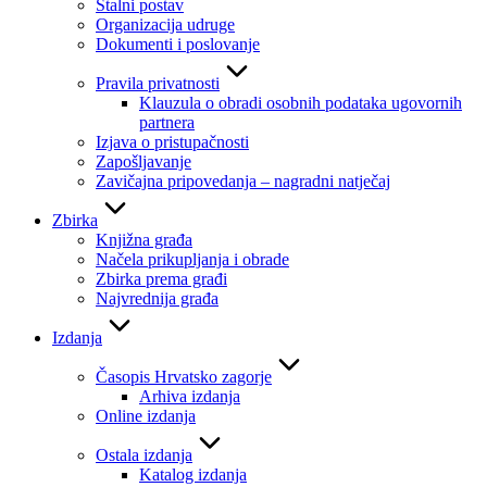
Stalni postav
Organizacija udruge
Dokumenti i poslovanje
Pravila privatnosti
Klauzula o obradi osobnih podataka ugovornih
partnera
Izjava o pristupačnosti
Zapošljavanje
Zavičajna pripovedanja – nagradni natječaj
Zbirka
Knjižna građa
Načela prikupljanja i obrade
Zbirka prema građi
Najvrednija građa
Izdanja
Časopis Hrvatsko zagorje
Arhiva izdanja
Online izdanja
Ostala izdanja
Katalog izdanja