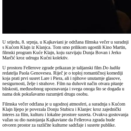
U srijedu, 8. srpnja, u Kajkaviani je održana filmska večer u suradnji
s Kućom Klajn iz Klanjca. Tom smo prilikom ugostili Kino Martin,
filmski program Kuće Klajn, koju razvijaju Dunja Bovan i Jerko
Marčić kroz udrugu Kućni kolektiv.
U prostoru Fellerove zgrade prikazan je talijanski film
Do ludila
redatelja Paola Genovesea. Riječ je o toploj romantičnoj komediji
koja prati prvi susret Lare i Piera, ali i njihove unutarnje glasove,
nesigurnosti, želje i strahove. Film na duhovit način otvara pitanje
bliskosti, međusobnog upoznavanja i svega onoga što se događa u
nama dok pokušavamo razumjeti drugu osobu.
Filmska večer održana je u ugodnoj atmosferi, a suradnja s Kućom
Klajn lijepo je povezala Donju Stubicu i Klanjec kroz zajednički
interes za film, kulturu i lokalne prostore susreta. Ovakva gostovanja
važan su dio nastojanja Kajkaviane da Fellerova zgrada bude
otvoren prostor za različite kulturne sadržaje i susrete publike.