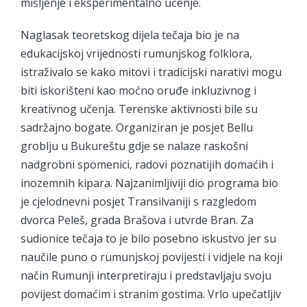
mišljenje i eksperimentalno učenje.
Naglasak teoretskog dijela tečaja bio je na
edukacijskoj vrijednosti rumunjskog folklora,
istraživalo se kako mitovi i tradicijski narativi mogu
biti iskorišteni kao moćno oruđe inkluzivnog i
kreativnog učenja. Terenske aktivnosti bile su
sadržajno bogate. Organiziran je posjet Bellu
groblju u Bukureštu gdje se nalaze raskošni
nadgrobni spomenici, radovi poznatijih domaćih i
inozemnih kipara. Najzanimljiviji dio programa bio
je cjelodnevni posjet Transilvaniji s razgledom
dvorca Peleš, grada Brašova i utvrde Bran. Za
sudionice tečaja to je bilo posebno iskustvo jer su
naučile puno o rumunjskoj povijesti i vidjele na koji
način Rumunji interpretiraju i predstavljaju svoju
povijest domaćim i stranim gostima. Vrlo upečatljiv