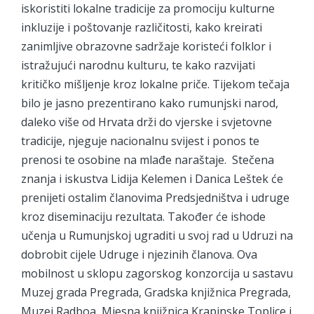
iskoristiti lokalne tradicije za promociju kulturne
inkluzije i poštovanje različitosti, kako kreirati
zanimljive obrazovne sadržaje koristeći folklor i
istražujući narodnu kulturu, te kako razvijati
kritičko mišljenje kroz lokalne priče. Tijekom tečaja
bilo je jasno prezentirano kako rumunjski narod,
daleko više od Hrvata drži do vjerske i svjetovne
tradicije, njeguje nacionalnu svijest i ponos te
prenosi te osobine na mlađe naraštaje. Stečena
znanja i iskustva Lidija Kelemen i Danica Leštek će
prenijeti ostalim članovima Predsjedništva i udruge
kroz diseminaciju rezultata. Također će ishode
učenja u Rumunjskoj ugraditi u svoj rad u Udruzi na
dobrobit cijele Udruge i njezinih članova. Ova
mobilnost u sklopu zagorskog konzorcija u sastavu
Muzej grada Pregrada, Gradska knjižnica Pregrada,
Muzej Radboa, Mjesna knjižnica Krapinske Toplice i