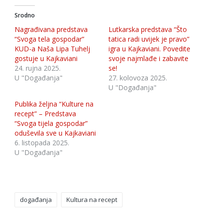
Srodno
Nagrađivana predstava
Lutkarska predstava “Što
“Svoga tela gospodar”
tatica radi uvijek je pravo”
KUD-a Naša Lipa Tuhelj
igra u Kajkaviani. Povedite
gostuje u Kajkaviani
svoje najmlađe i zabavite
24. rujna 2025.
se!
U "Događanja"
27. kolovoza 2025.
U "Događanja"
Publika željna “Kulture na
recept” – Predstava
“Svoga tijela gospodar”
oduševila sve u Kajkaviani
6. listopada 2025.
U "Događanja"
Tags:
događanja
Kultura na recept