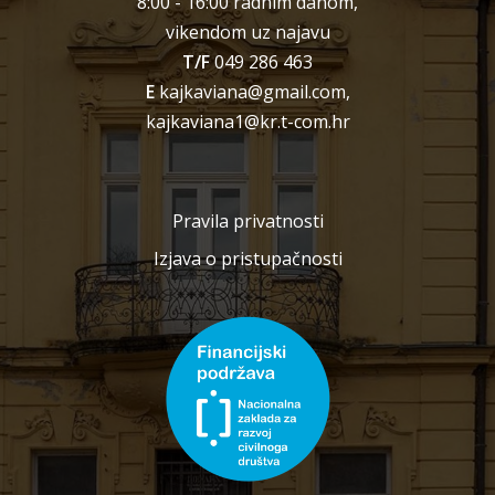
8:00 - 16:00 radnim danom,
vikendom uz najavu
T/F
049 286 463
E
kajkaviana@gmail.com,
kajkaviana1@kr.t-com.hr
Pravila privatnosti
Izjava o pristupačnosti