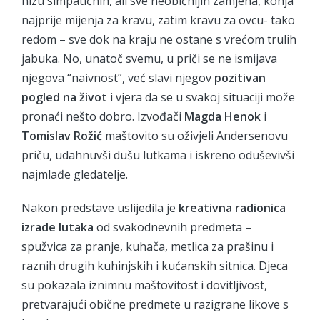
nizu simpatičnih, ali sve neobičnijih zamjena, konja
najprije mijenja za kravu, zatim kravu za ovcu- tako
redom – sve dok na kraju ne ostane s vrećom trulih
jabuka. No, unatoč svemu, u priči se ne ismijava
njegova “naivnost”, već slavi njegov
pozitivan
pogled na život
i vjera da se u svakoj situaciji može
pronaći nešto dobro. Izvođači
Magda Henok
i
Tomislav Rožić
maštovito su oživjeli Andersenovu
priču, udahnuvši dušu lutkama i iskreno oduševivši
najmlađe gledatelje.
Nakon predstave uslijedila je
kreativna radionica
izrade lutaka
od svakodnevnih predmeta –
spužvica za pranje, kuhača, metlica za prašinu i
raznih drugih kuhinjskih i kućanskih sitnica. Djeca
su pokazala iznimnu maštovitost i dovitljivost,
pretvarajući obične predmete u razigrane likove s