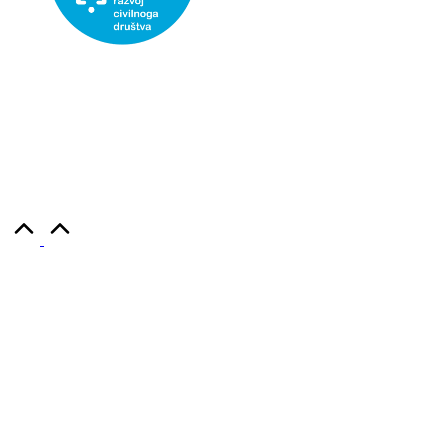
Udruga Kajkaviana- društvo za prikupljanje, čuvanje i
promicanje hrvatske kajkavske baštine, korisnica je
institucionalne podrške Nacionalne zaklade za razvoj
civilnog društva za stabilizaciju i/ili razvoj udruge.
Copyright 2026 — Kajkaviana. Sva prava pridržana.
Scroll
to
Top