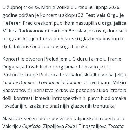
U župnoj crkvi sv. Marije Velike u Cresu 30. lipnja 2026.
godine održan je koncert u sklopu
32. Festivala Orgulje
Heferer
. Pred creskom publikom nastupili su
orguljašica
Milkica Radovanović i bariton Berislav Jerković
, donoseći
program koji je obuhvatio hrvatsku glazbenu baštinu te
djela talijanskoga i europskoga baroka.
Koncert je otvoren Preludijem u C-duru i a-molu Franje
Dugana, a hrvatski dio programa obuhvatio je i tri
Pastorale Franje Pintarića te vokalne skladbe Vinka Jelića,
Cantate Domino
i
Laetamini in Domino
. U izvedbama Milkice
Radovanović i Berislava Jerkovića posebno su do izražaja
došli kontrasti između introspektivnih, pjevnih odlomaka
i svečanijih, izražajno snažnijih glazbenih trenutaka.
Nastavak večeri bio je posvećen talijanskom repertoaru.
Valerijev
Capriccio
, Zipolijeva
Folia
i Tinazzolijeva
Toccata