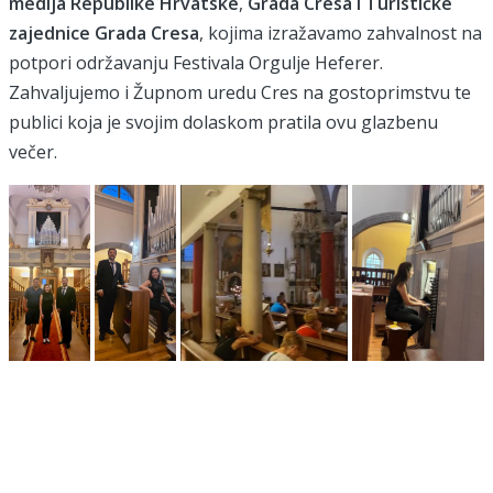
medija Republike Hrvatske
,
Grada Cresa i Turističke
zajednice Grada Cresa
, kojima izražavamo zahvalnost na
potpori održavanju Festivala Orgulje Heferer.
Zahvaljujemo i Župnom uredu Cres na gostoprimstvu te
publici koja je svojim dolaskom pratila ovu glazbenu
večer.
društvo za prikupljanje, čuvanje i promicanje hrvatske