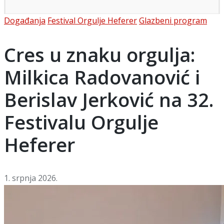
Posted
Događanja
Festival Orgulje Heferer
Glazbeni program
in
Cres u znaku orgulja:
Milkica Radovanović i
Berislav Jerković na 32.
Festivalu Orgulje
Heferer
1. srpnja 2026.