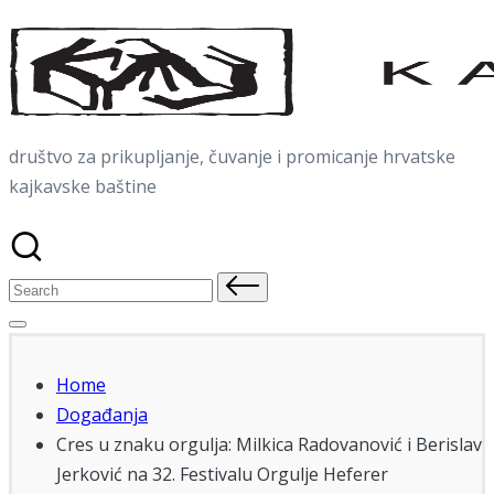
Skip
to
content
društvo za prikupljanje, čuvanje i promicanje hrvatske
kajkavske baštine
Search
for:
Home
Događanja
Cres u znaku orgulja: Milkica Radovanović i Berislav
Jerković na 32. Festivalu Orgulje Heferer