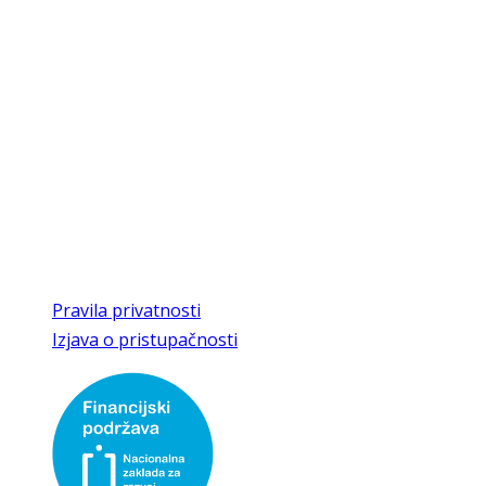
kajkavske baštine
Kontakti
Trg Matije Gupca 27
49240 Donja Stubica
Radno vrijeme
8:00 - 16:00 radnim danom,
vikendom uz najavu
T/F
049 286 463
E
kajkaviana@gmail.com,
kajkaviana1@kr.t-com.hr
Pravila privatnosti
Izjava o pristupačnosti