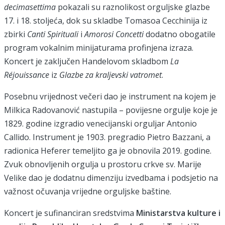
decimasettima
pokazali su raznolikost orguljske glazbe
17. i 18. stoljeća, dok su skladbe Tomasoa Cecchinija iz
zbirki
Canti Spirituali
i
Amorosi Concetti
dodatno obogatile
program vokalnim minijaturama profinjena izraza.
Koncert je zaključen Handelovom skladbom
La
Réjouissance
iz
Glazbe za kraljevski vatromet
.
Posebnu vrijednost večeri dao je instrument na kojem je
Milkica Radovanović nastupila – povijesne orgulje koje je
1829. godine izgradio venecijanski orguljar Antonio
Callido. Instrument je 1903. pregradio Pietro Bazzani, a
radionica Heferer temeljito ga je obnovila 2019. godine.
Zvuk obnovljenih orgulja u prostoru crkve sv. Marije
Velike dao je dodatnu dimenziju izvedbama i podsjetio na
važnost očuvanja vrijedne orguljske baštine.
Koncert je sufinanciran sredstvima
Ministarstva kulture i