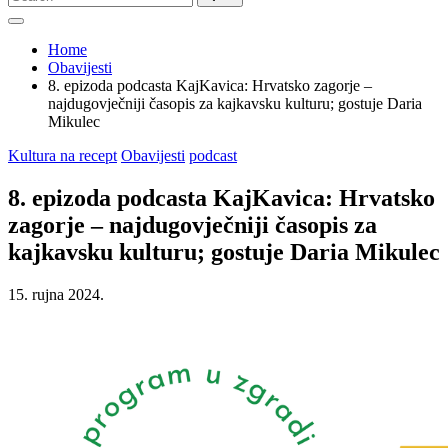
for:
Home
Obavijesti
8. epizoda podcasta KajKavica: Hrvatsko zagorje –
najdugovječniji časopis za kajkavsku kulturu; gostuje Daria
Mikulec
Posted
Kultura na recept
Obavijesti
podcast
in
8. epizoda podcasta KajKavica: Hrvatsko
zagorje – najdugovječniji časopis za
kajkavsku kulturu; gostuje Daria Mikulec
15. rujna 2024.