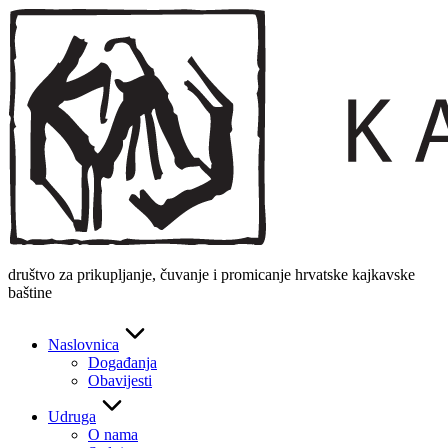
Skip
to
content
društvo za prikupljanje, čuvanje i promicanje hrvatske kajkavske
baštine
Naslovnica
Događanja
Obavijesti
Udruga
O nama