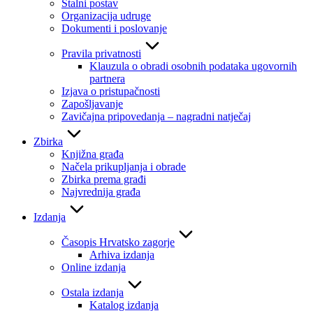
Stalni postav
Organizacija udruge
Dokumenti i poslovanje
Pravila privatnosti
Klauzula o obradi osobnih podataka ugovornih
partnera
Izjava o pristupačnosti
Zapošljavanje
Zavičajna pripovedanja – nagradni natječaj
Zbirka
Knjižna građa
Načela prikupljanja i obrade
Zbirka prema građi
Najvrednija građa
Izdanja
Časopis Hrvatsko zagorje
Arhiva izdanja
Online izdanja
Ostala izdanja
Katalog izdanja