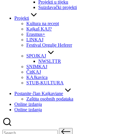
Projekti u tijeku
Suizdavački projekti
Projekti
Kultura na recept
Kajkaš KAJ?
Erasmus+
LINKAJ
Festival Orgulje Heferer
SPOJKAJ
NWSLTTR
SNIMKAJ
ČitKAJ
KAJkavica
STUB-KULTURA
Postanite član Kajkaviane
Zaštita osobnih podataka
Online izdanja
Online izdanja
Search