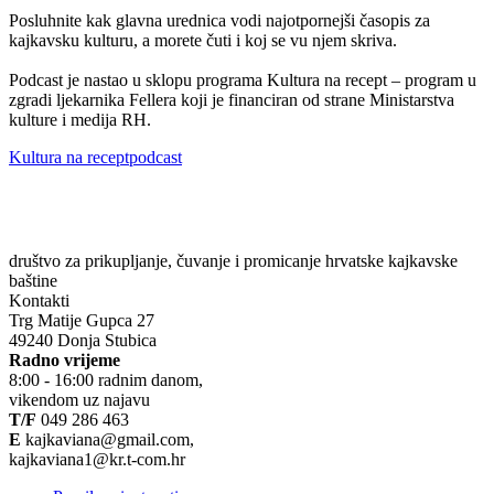
Posluhnite kak glavna urednica vodi najotpornejši časopis za
kajkavsku kulturu, a morete čuti i koj se vu njem skriva.
Podcast je nastao u sklopu programa Kultura na recept – program u
zgradi ljekarnika Fellera koji je financiran od strane Ministarstva
kulture i medija RH.
Tags:
Kultura na recept
podcast
društvo za prikupljanje, čuvanje i promicanje hrvatske kajkavske
baštine
Kontakti
Trg Matije Gupca 27
49240 Donja Stubica
Radno vrijeme
8:00 - 16:00 radnim danom,
vikendom uz najavu
T/F
049 286 463
E
kajkaviana@gmail.com,
kajkaviana1@kr.t-com.hr